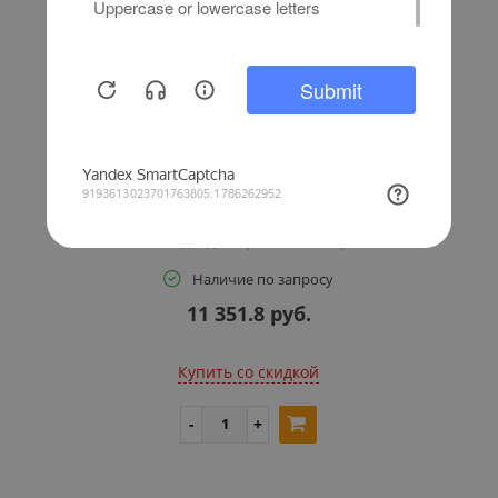
Commax CDV-43M (Metalo Dark Grey), 4,3" цветной
CVBS видеодомофон, темно-серый
Наличие по запросу
11 351.8 руб.
Купить cо скидкой