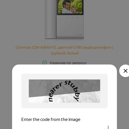
с
Commax CDV-43KM/VZ, цветной CVBS видеодомофон с
трубкой, белый
Наличие по запросу
14 556.5 руб.
Купить cо скидкой