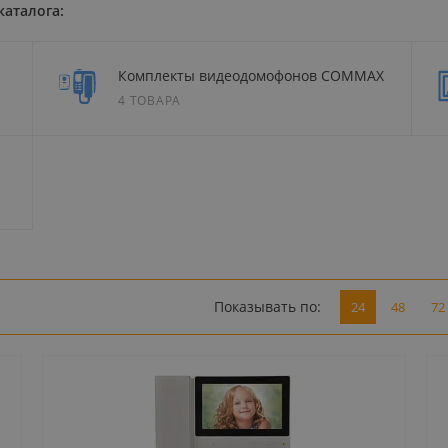
каталога:
Комплекты видеодомофонов COMMAX
4 ТОВАРА
Показывать по:
24
48
72