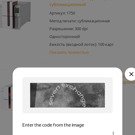
сублимационный
Артикул: 1750
Метод печати: сублимационная
Разрешение: 300 dpi
Односторонний
Емкость (входной лоток): 100 карт
Показать полностью
Evolis Primacy Simplex Expert (PM1H0000
принтер пластиковых карт односторонн
сублимационный
Артикул: 0517
Метод печати: сублимационная
Разрешение: 300 dpi
Односторонний
Емкость (входной лоток): 100 карт