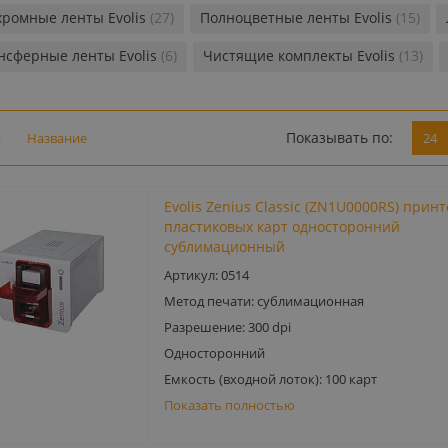
ромные ленты Evolis
(27)
Полноцветные ленты Evolis
(15)
нсферные ленты Evolis
(6)
Чистящие комплекты Evolis
(13)
Показывать по:
а
Название
24
Evolis Zenius Classic (ZN1U0000RS) прин
пластиковых карт односторонний
сублимационный
Артикул: 0514
Метод печати: сублимационная
Разрешение: 300 dpi
Односторонний
Емкость (входной лоток): 100 карт
Показать полностью