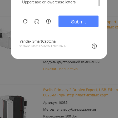
Показать полностью
Evolis Primacy Lamination Simplex Expert
(PM1H0000RSL0) принтер пластиковых к
Артикул: 0661
Метод печати: сублимационная
Разрешение: 300 dpi
Односторонний
Модуль двусторонней ламинации
Показать полностью
Evolis Primacy 2 Duplex Expert, USB, Ether
0025-M) принтер пластиковых карт
Артикул: 10035
Метод печати: сублимационная
Разрешение: 300 dpi