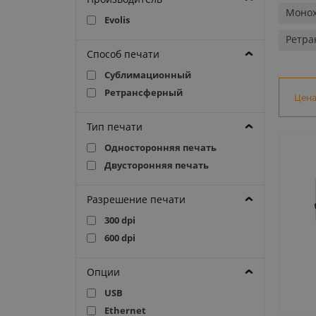
Монох
Evolis
Ретра
Способ печати
Сублимационный
Ретрансферный
Цен
Тип печати
Односторонняя печать
Двусторонняя печать
Разрешение печати
300 dpi
600 dpi
Опции
USB
Ethernet