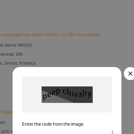
A, полноцветная лента YMCKO на 200 отпечатков
ая лента YMCKO
чатков: 200
 Zenius, Primacy
истящий комплект для принтеров Zenius, Primacy
ект
 шт); чистящие тампоны (5 шт)