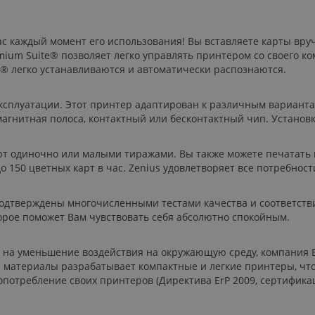
ас каждый момент его использования! Вы вставляете карты вру
emium Suite® позволяет легко управлять принтером со своего
t® легко устанавливаются и автоматически распознаются.
эксплуатации. Этот принтер адаптирован к различным варианта
магнитная полоса, контактный или бесконтактный чип. Установ
рт одиночно или малыми тиражами. Вы также можете печатать 
до 150 цветных карт в час. Zenius удовлетворяет все потребнос
дтверждены многочисленными тестами качества и соответствия.
торое поможет Вам чувствовать себя абсолютно спокойным.
на уменьшение воздействия на окружающую среду, компания Evol
 материалы разрабатывает компактные и легкие принтеры, чт
опотребление своих принтеров (Директива ErP 2009, сертифика