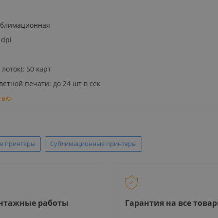
ублимационная
 dpi
лоток): 50 карт
етной печати: до 24 шт в сек
тью
е принтеры
Сублимационные принтеры
нтажные работы
Гарантия на все това