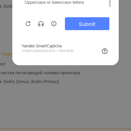
Evolis Zenius, Evolis Primacy
чистящий комплект карандаши для печатающей головки
ект
 чистки печатающей головки принтера
Evolis Zenius, Evolis Primacy