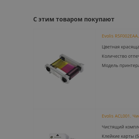
C этим товаром покупают
Evolis R5F002EA
Цветная красящ
Количество отпе
Модель принтера:
Evolis ACL001. Ч
Чистящий компл
Клейкие карты (5