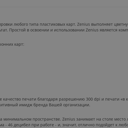
ровки любого типа пластиковых карт. Zenius выполняет цветн
тат. Простой в освоении и использовании Zenius является к
ронних карт:
 качество печати благодаря разрешению 300 dpi и печати «в 
позитивный имидж бренда Вашей организации.
а минимальном пространстве. Zenius занимает на столе место 
а - 46 децибел при работе - и, значит, отлично подойдет к лю