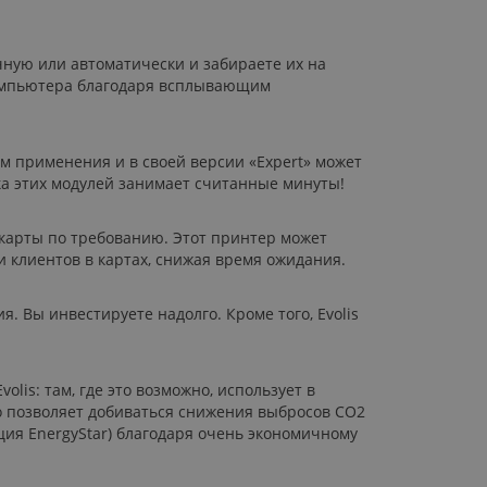
чную или автоматически и забираете их на
 компьютера благодаря всплывающим
м применения и в своей версии «Expert» может
ка этих модулей занимает считанные минуты!
карты по требованию. Этот принтер может
ти клиентов в картах, снижая время ожидания.
 Вы инвестируете надолго. Кроме того, Evolis
is: там, где это возможно, использует в
о позволяет добиваться снижения выбросов СO2
ция EnergyStar) благодаря очень экономичному