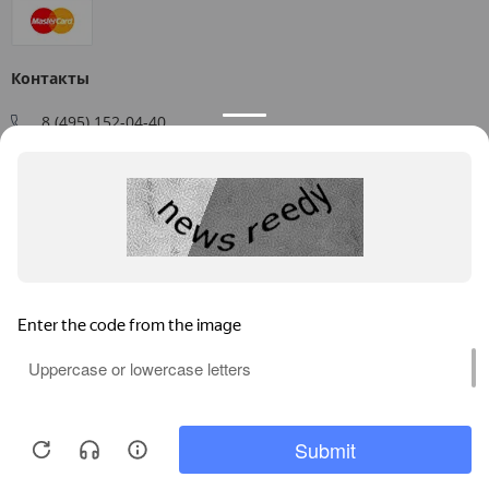
Контакты
8 (495) 152-04-40
Заказать звонок
109544, г. Москва, ул. Большая Андроньевская, д. 17
Схема проезда
Пн-Пт: 9:00 - 18:00
info@us-plast.ru
Публичная оферта
Согласие на обработку персональных данных
Согласие на получение рекламных материалов
Пользовательское соглашение
Продолжая пользоваться