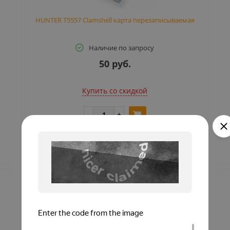
HUNTER T5557 Clamshell карта перезаписываемая
Наличие по запросу
50 руб.
Купить cо скидкой