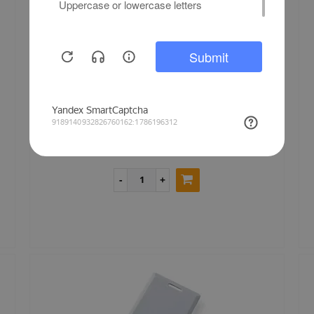
HUNTER TK4100 ISO карта EM-Marine с покрытием (без
номера)
Наличие по запросу
25 руб.
Купить cо скидкой