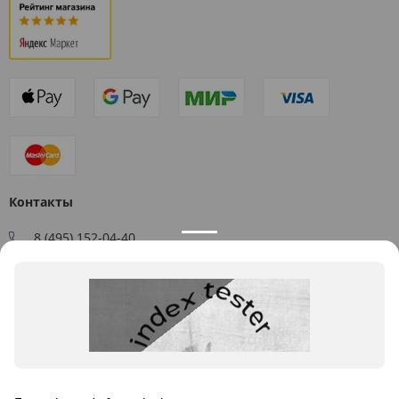
Контакты
8 (495) 152-04-40
Заказать звонок
109544, г. Москва, ул. Большая Андроньевская, д. 17
Схема проезда
Пн-Пт: 9:00 - 18:00
info@us-plast.ru