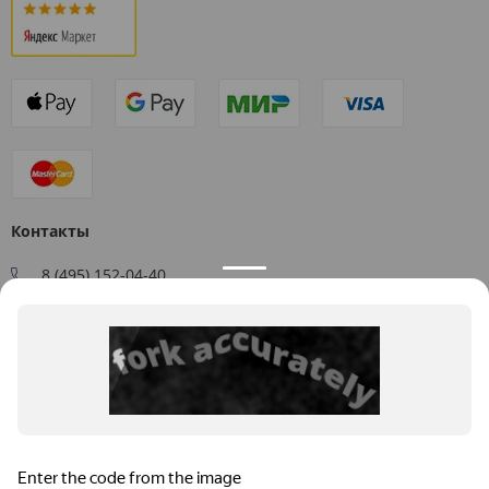
Контакты
8 (495) 152-04-40
Заказать звонок
109544, г. Москва, ул. Большая Андроньевская, д. 17
Схема проезда
Пн-Пт: 9:00 - 18:00
info@us-plast.ru