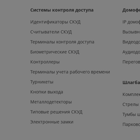
Системы контроля доступа
Домоф
Идентификаторы СКУД
IP дом
Считыватели СКУД
Вызывн
Терминалы контроля доступа
Видеод
Биометрические СКУД
Аудиод
Контроллеры
Перегов
Терминалы учета рабочего времени
Турникеты
Шлагб
Кнопки выхода
Компле
Металлодетекторы
Стрелы
Типовые решения СКУД
Тумбы 
Электронные замки
Парков