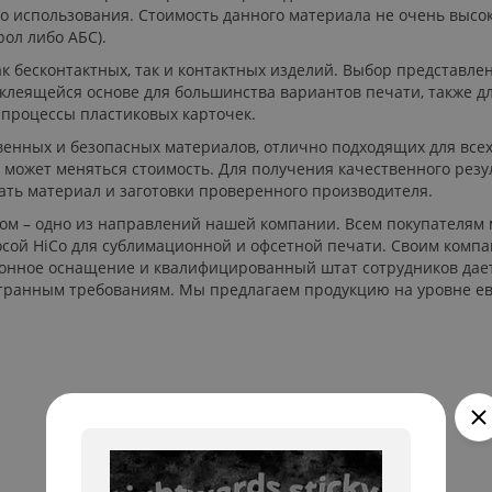
о использования. Стоимость данного материала не очень высо
ол либо АБС).
к бесконтактных, так и контактных изделий. Выбор представл
 клеящейся основе для большинства вариантов печати, также дл
 процессы пластиковых карточек.
енных и безопасных материалов, отлично подходящих для все
 может меняться стоимость. Для получения качественного рез
ать материал и заготовки проверенного производителя.
ом – одно из направлений нашей компании. Всем покупателям
осой HiCo для сублимационной и офсетной печати. Своим комп
ионное оснащение и квалифицированный штат сотрудников дае
транным требованиям. Мы предлагаем продукцию на уровне ев