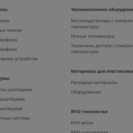
оны
Тепловизионное оборудова
офоны
Металлодетекторы с измере
температуры
ые панели
Ручные тепловизоры
омофоны
Терминалы доступа с измере
омофоны
температуры
орные устройства
Материалы для пластиковы
аумы
Расходные материалы
кты шлагбаумов
Оборудование
 шлагбаумов
шлагбаумов
RFID технологии
очные системы
RFID метки
RFID считыватели