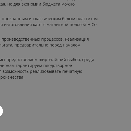
кая, но для экономии бюджета можно
ен прозрачным и классическим белым пластиком,
я изготовления карт с магнитной полосой HiCo.
х производственных процессов. Реализация
ультата, предварительно перед началом
 мы предоставляем широчайший выбор, среди
аньонам гарантируем плодотворное
т возможность реализовывать печатную
рокачества.