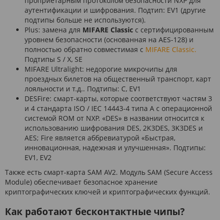
проприетарным протоколом безопасности NXP для
аутентификации и шифрования. Подтип: EV1 (другие
подтипы больше не используются).
Plus: замена для
MIFARE Classic
с сертифицированным
уровнем безопасности (основанная на AES-128) и
полностью обратно совместимая с
MIFARE Classic.
Подтипы S / X, SE
MIFARE Ultralight: недорогие микрочипы для
проездных билетов на общественный транспорт, карт
лояльности и т.д.. Подтипы: C, EV1
DESFire: смарт-карты, которые соответствуют частям 3
и 4 стандарта ISO / IEC 14443-4 типа A с операционной
системой ROM от NXP. «DES» в названии относится к
использованию шифрования DES, 2K3DES, 3K3DES и
AES; Fire является аббревиатурой «Быстрая,
инновационная, надежная и улучшенная». Подтипы:
EV1, EV2
Также есть смарт-карта SAM AV2. Модуль SAM (Secure Access
Module) обеспечивает безопасное хранение
криптографических ключей и криптографических функций.
Как работают бесконтактные чипы?