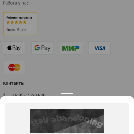
Работа у нас
Контакты
8 (495) 152-04-40
Заказать звонок
109544, г. Москва, ул. Большая Андроньевская, д. 17
Схема проезда
Пн-Пт: 9:00 - 18:00