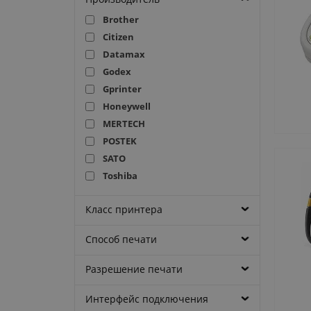
Brother
Citizen
Datamax
Godex
Gprinter
Honeywell
MERTECH
POSTEK
SATO
Toshiba
TSC
Класс принтера
Urovo
Zebra
Способ печати
Атол
Разрешение печати
Интерфейс подключения