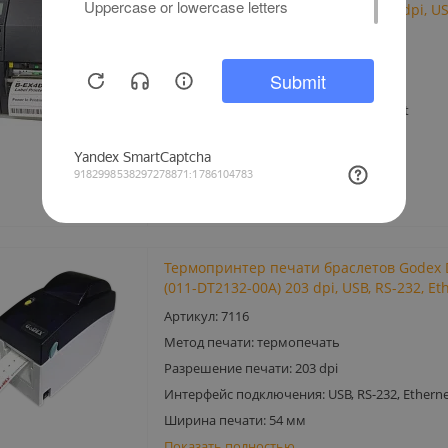
B-EX4D2 (B-EX4D2-GS12-QM-R) 203 dpi, US
Ethernet
Артикул: 7553
Класс принтера: промышленный
Интерфейс подключения: USB, Ethernet
Метод печати: прямая термопечать
Разрешение печати: 203 dpi
Показать полностью
Термопринтер печати браслетов Godex 
(011-DT2132-00A) 203 dpi, USB, RS-232, Et
Артикул: 7116
Метод печати: термопечать
Разрешение печати: 203 dpi
Интерфейс подключения: USB, RS-232, Etherne
Ширина печати: 54 мм
Показать полностью