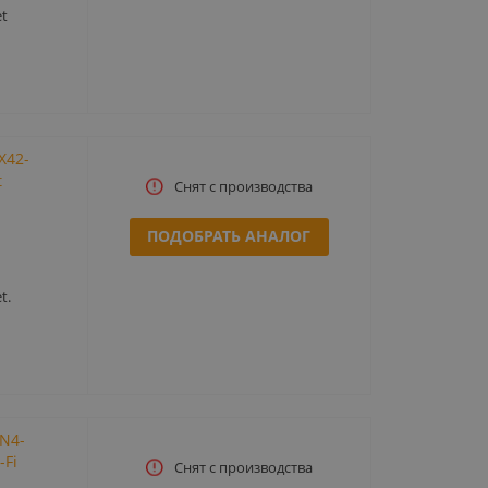
t
X42-
t
Снят с производства
ПОДОБРАТЬ АНАЛОГ
t.
N4-
-Fi
Снят с производства