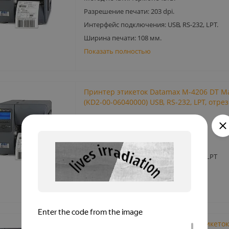
Разрешение печати: 203 dpi.
Интерфейс подключения: USB, RS-232, LPT.
Ширина печати: 108 мм.
Показать полностью
Принтер этикеток Datamax М-4206 DT Mar
(KD2-00-06040000) USB, RS-232, LPT, отре
Артикул: 7550
Метод печати: термопечать
Разрешение печати: 203 dpi
Интерфейс подключения: USB, RS-232, LPT
Ширина печати: 108 мм
Показать полностью
Промышленный термопринтер этикеток 