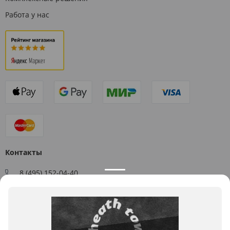
Работа у нас
Контакты
8 (495) 152-04-40
Заказать звонок
109544, г. Москва, ул. Большая Андроньевская, д. 17
Схема проезда