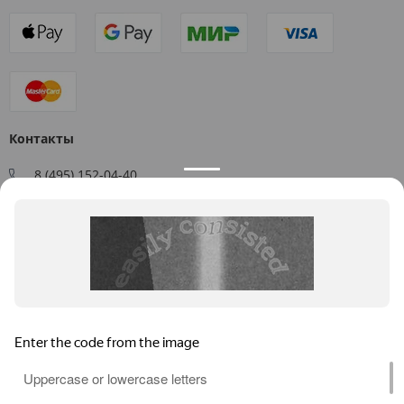
Контакты
8 (495) 152-04-40
Заказать звонок
109544, г. Москва, ул. Большая Андроньевская, д. 17
Схема проезда
Пн-Пт: 9:00 - 18:00
info@us-plast.ru
Публичная оферта