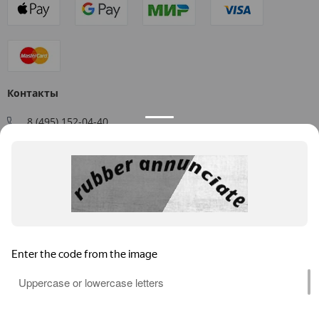
Контакты
8 (495) 152-04-40
Заказать звонок
109544, г. Москва, ул. Большая Андроньевская, д. 17
Схема проезда
Пн-Пт: 9:00 - 18:00
info@us-plast.ru
Публичная оферта
Согласие на обработку персональных данных