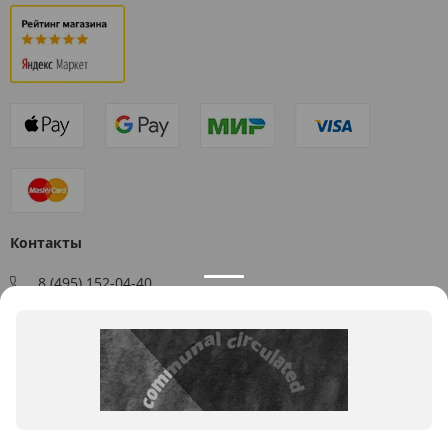
Контакты
8 (495) 152-04-40
Заказать звонок
109544, г. Москва, ул. Большая Андроньевская, д. 17
Схема проезда
Пн-Пт: 9:00 - 18:00
info@us-plast.ru