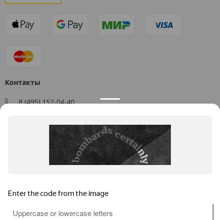
Контакты
8 (495) 152-04-40
Заказать звонок
109544, г. Москва, ул. Большая Андроньевская, д. 17
Схема проезда
Пн-Пт: 9:00 - 18:00
info@us-plast.ru
Публичная оферта