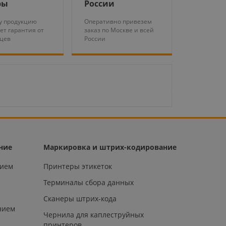
ры
России
у продукцию
Оперативно привезем
ет гарантия от
заказ по Москве и всей
яцев
России
ние
Маркировка и штрих-кодирование
нием
Принтеры этикеток
Терминалы сбора данных
Сканеры штрих-кода
нием
Чернила для каплеструйных
принтеров