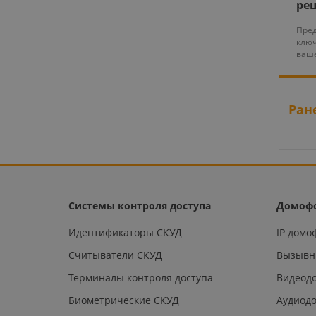
ре
Пред
ключ
ваше
Ран
Системы контроля доступа
Домоф
Идентификаторы СКУД
IP дом
Считыватели СКУД
Вызывн
Терминалы контроля доступа
Видеод
Биометрические СКУД
Аудиод