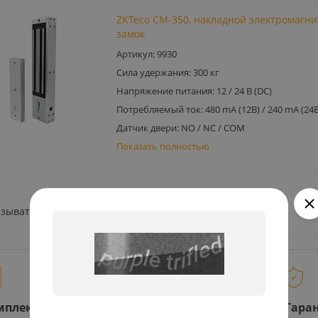
ZKTeco CM-350, накладной электромагн
замок
Артикул: 9930
Сила удержания: 300 кг
Напряжение питания: 12 / 24 В (DC)
Потребляемый ток: 480 mA (12В) / 240 mA (24В
Датчик двери: NO / NC / COM
Показать полностью
зывать по:
24
48
72
96
мплексные
Монтажные
Гаран