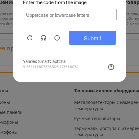
шения
работы
това
лагаем проекты под
Выполняем монтаж и
На наш
 для любых задач
тех. обслуживание
действу
го бизнеса
оборудования
12 мес
ее просмотренные товары
оны
Тепловизионное оборудова
офоны
Металлодетекторы с измере
температуры
ые панели
Ручные тепловизоры
омофоны
Терминалы доступа с измере
омофоны
температуры