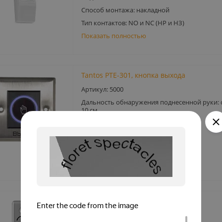
Способ монтажа: накладной
Тип контактов: NO и NC (НР и НЗ)
Показать полностью
Tantos PTE-301, кнопка выхода
Артикул: 5000
Дальность обнаружения поднесенной руки: о
10 см
Тип сенсора: ИК-датчик
Тип монтажа: встраиваемый
Питание: 12В/50мА
Показать полностью
Tantos TDE-02 Light, кнопка выхода
Подсветка: да