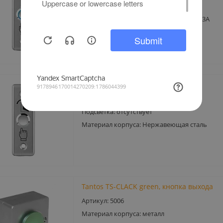
Питание подсветки кнопки: 12В
Коммутируемое напряжение ток: 36В/3А
Тип контактов: НО/НЗ
Показать полностью
Tantos TDE-02, кнопка выхода
Тип монтажа: встраиваемый
Подсветка: отсутствует
Материал корпуса: Нержавеющая сталь
Tantos TS-CLACK green, кнопка выхода
Артикул: 5006
Материал корпуса: металл