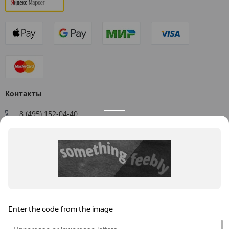
Контакты
8 (495) 152-04-40
Заказать звонок
109544, г. Москва, ул. Большая Андроньевская, д. 17
Схема проезда
Пн-Пт: 9:00 - 18:00
info@us-plast.ru