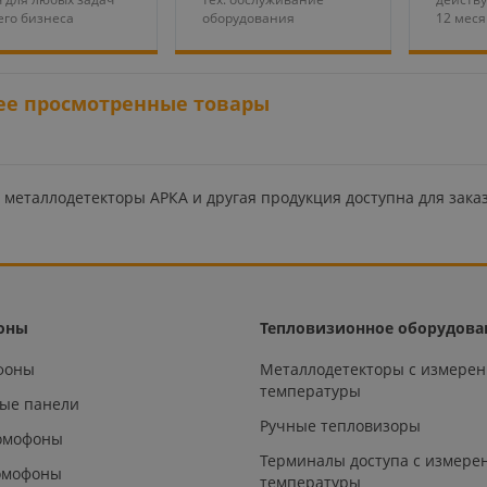
го бизнеса
оборудования
12 мес
ее просмотренные товары
металлодетекторы АРКА и другая продукция доступна для заказ
оны
Тепловизионное оборудова
офоны
Металлодетекторы с измере
температуры
ые панели
Ручные тепловизоры
омофоны
Терминалы доступа с измере
омофоны
температуры