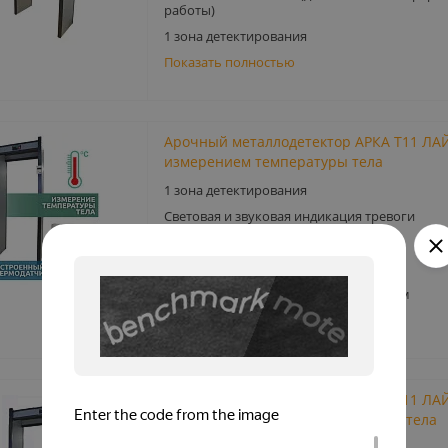
работы)
1 зона детектирования
Показать полностью
Арочный металлодетектор АРКА Т11 ЛАЙ
измерением температуры тела
1 зона детектирования
Световая и звуковая индикация тревоги
Счетчик проходов и тревог
Ширина прохода: 760 мм
Габариты внешние: 2200 х 860 х 500 мм
Показать полностью
Арочный металлодетектор АРКА Т11 ЛАЙ
«1М») с измерением температуры тела
1 зона детектирования