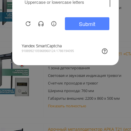
Световая и звуковая индикация тревоги
Счетчик проходов и тревог
Ширина прохода: 1000 мм
Показать полностью
Арочный металлодетектор АРКА Т21 «С
с измерением температуры тела
1 зона детектирования
Световая и звуковая индикация тревоги
Счетчик проходов и тревог
Ширина прохода: 760 мм
Габариты внешние: 2200 х 860 х 500 мм
Показать полностью
Арочный металлодетектор АРКА Т21 (исп