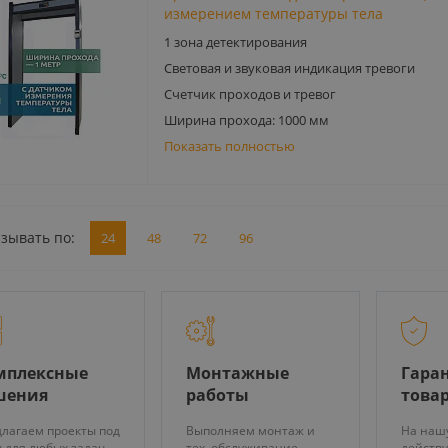
измерением температуры тела
1 зона детектирования
Световая и звуковая индикация тревоги
Счетчик проходов и тревог
Ширина прохода: 1000 мм
Показать полностью
зывать по:
24
48
72
96
мплексные
Монтажные
Гаран
шения
работы
това
лагаем проекты под
Выполняем монтаж и
На наш
 для любых задач
тех. обслуживание
действу