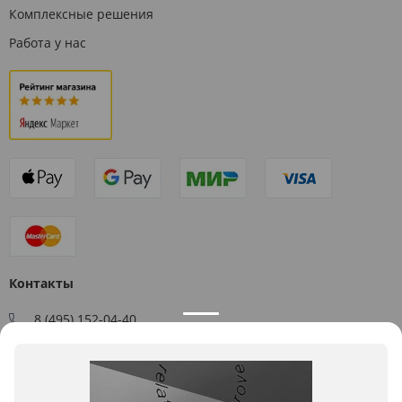
Комплексные решения
Работа у нас
Контакты
8 (495) 152-04-40
Заказать звонок
109544, г. Москва, ул. Большая Андроньевская, д. 17
Схема проезда