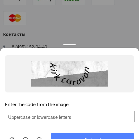
Контакты
8 (495) 152-04-40
Заказать звонок
109544, г. Москва, ул. Большая Андроньевская, д. 17
Схема проезда
Пн-Пт: 9:00 - 18:00
info@us-plast.ru
Публичная оферта
Согласие на обработку персональных данных
Согласие на получение рекламных материалов