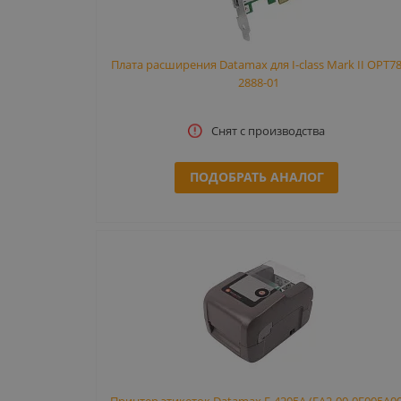
Плата расширения Datamax для I-class Mark II OPT78
2888-01
Снят с производства
ПОДОБРАТЬ АНАЛОГ
Принтер этикеток Datamax E-4205A (EA2-00-0E005A00