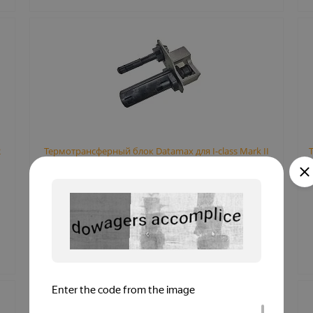
2
Термотрансферный блок Datamax для I-class Mark II
OPT78-2885-01
Наличие по запросу
ЗАПРОСИТЬ ЦЕНУ