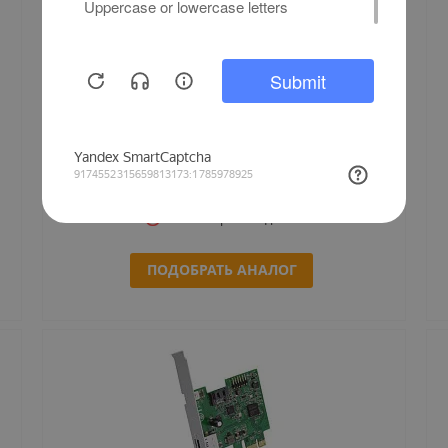
Нож Datamax для M-class Mark II OPT78-2738-01
Снят с производства
ПОДОБРАТЬ АНАЛОГ