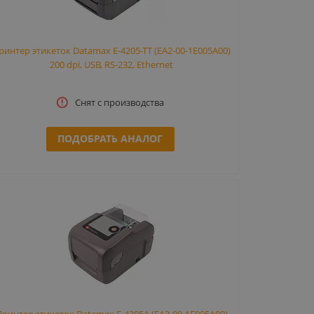
ринтер этикеток Datamax E-4205-TT (EA2-00-1E005A00)
200 dpi, USB, RS-232, Ethernet
Снят с производства
ПОДОБРАТЬ АНАЛОГ
Принтер этикеток Datamax E-4305A (EA3-00-1E005A00)