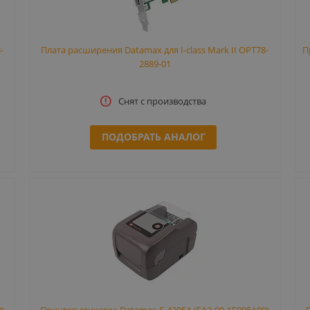
-
Плата расширения Datamax для I-class Mark II OPT78-
П
2889-01
Снят с производства
ПОДОБРАТЬ АНАЛОГ
)
Принтер этикеток Datamax E-4205A (EA2-00-1E005A00)