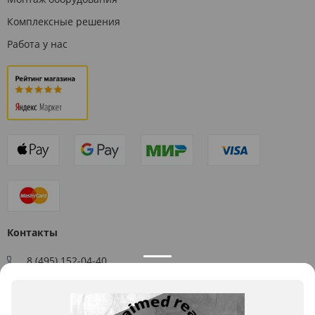
Комплексные решения
Работа у нас
Контакты
8 (495) 152-04-40
Заказать звонок
109544, г. Москва, ул. Большая Андроньевская, д. 17