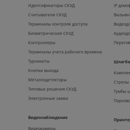
Идентификаторы СКУД
IP дом
Считыватели СКУД
Вызывн
Терминалы контроля доступа
Видеод
Биометрические СКУД
Аудиод
Контроллеры
Перегов
Терминалы учета рабочего времени
Турникеты
Шлагб
Кнопки выхода
Компле
Металлодетекторы
Стрелы
Типовые решения СКУД
Тумбы 
Электронные замки
Парков
Видеонаблюдение
Принте
Видеокамеры