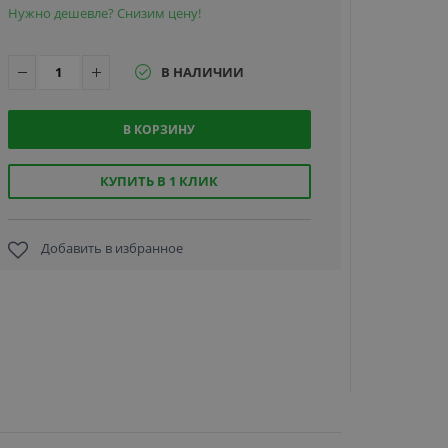
Нужно дешевле? Снизим цену!
В НАЛИЧИИ
В КОРЗИНУ
ЭРА-10000
V2, сетево
контролле
КУПИТЬ В 1 КЛИК
доступа
Добавить в избранное
34 270
руб.