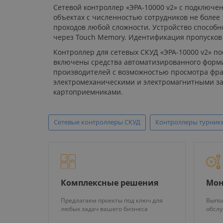
Сетевой контроллер «ЭРА-10000 v2» с подключен
объектах с численностью сотрудников не более 
проходов любой сложности. Устройство способн
через Touch Memory. Идентификация пропусков п
Контроллер для сетевых СКУД «ЭРА-10000 v2» п
включены средства автоматизированного форми
производителей с возможностью просмотра фра
электромеханическими и электромагнитными замк
картоприемниками.
Сетевые контроллеры СКУД
Контроллеры турник
Комплексные решения
Мон
Предлагаем проекты под ключ для
Выпол
любых задач вашего бизнеса
обсл