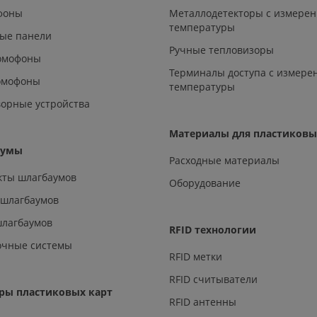
офоны
Металлодетекторы с измере
температуры
ые панели
Ручные тепловизоры
омофоны
Терминалы доступа с измере
омофоны
температуры
орные устройства
Материалы для пластиковы
аумы
Расходные материалы
кты шлагбаумов
Оборудование
 шлагбаумов
шлагбаумов
RFID технологии
очные системы
RFID метки
RFID считыватели
ры пластиковых карт
RFID антенны