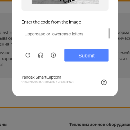
-plast.ru/ (далее «сайт») сведения носят исключительно инфор
пывающей. Указанные на сайте цены, комплектации и техничес
ения пользователей сайта.
лучаев производители могут изменить параметры выпускаемой 
характеристиках и стоимости товаров необходимо связаться с
»!
оны
Тепловизионное оборудова