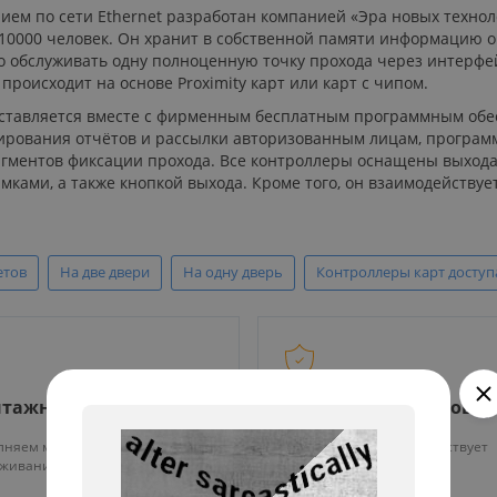
ием по сети Ethernet разработан компанией «Эра новых технол
10000 человек. Он хранит в собственной памяти информацию о 
о обслуживать одну полноценную точку прохода через интерфей
роисходит на основе Proximity карт или карт с чипом.
оставляется вместе с фирменным бесплатным программным обес
рования отчётов и рассылки авторизованным лицам, программ
гментов фиксации прохода. Все контроллеры оснащены выхода
ами, а также кнопкой выхода. Кроме того, он взаимодействует
етов
На две двери
На одну дверь
Контроллеры карт доступ
тажные работы
Гарантия на все това
няем монтаж и тех.
На нашу продукцию действует
уживание оборудования
гарантия от 12 месяцев