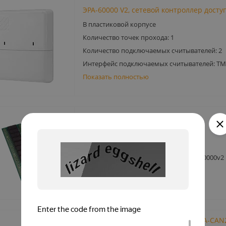
ЭРА-60000 V2, сетевой контроллер досту
В пластиковой корпусе
Количество точек прохода: 1
Количество подключаемых считывателей: 2
Интерфейс подключаемых считывателей: TM
Показать полностью
Плата расширения ЭРА ПР 01
Количество этажей: до 16
Напряжение питания: 12В
Для контроллеров: ЭРА-2000v2 и ЭРА-10000v2
Преобразователь интерфейсов ЭРА-CAN