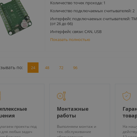
Количество точек прохода: 1
Количество подключаемых считывателей: 2
Интерфейс подключаемых считывателей: TM
(от 26 до 66)
Интерфейс связи: CAN, USB
Показать полностью
зывать по:
24
48
72
96
мплексные
Монтажные
Гаран
шения
работы
това
лагаем проекты под
Выполняем монтаж и
На наш
 для любых задач
тех. обслуживание
действу
го бизнеса
оборудования
12 мес