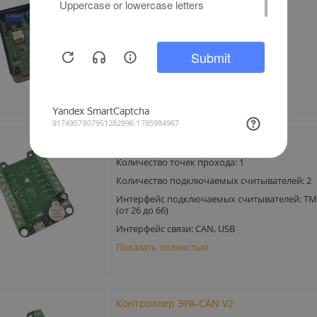
Питание: от USB
Количество CAN шин: 2
Длина каждого сегмента, м: 300
Количество контроллеров: 32
Показать полностью
Контроллер ЭРА-CAN
Количество точек прохода: 1
Количество подключаемых считывателей: 2
Интерфейс подключаемых считывателей: TM
(от 26 до 66)
Интерфейс связи: CAN, USB
Показать полностью
Контроллер ЭРА-CAN V2