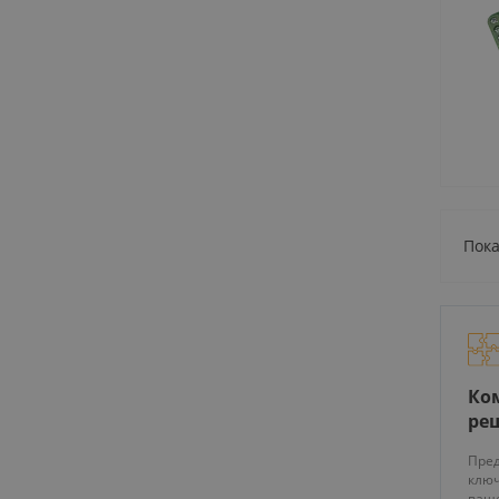
Пока
Ко
ре
Пред
ключ
ваше