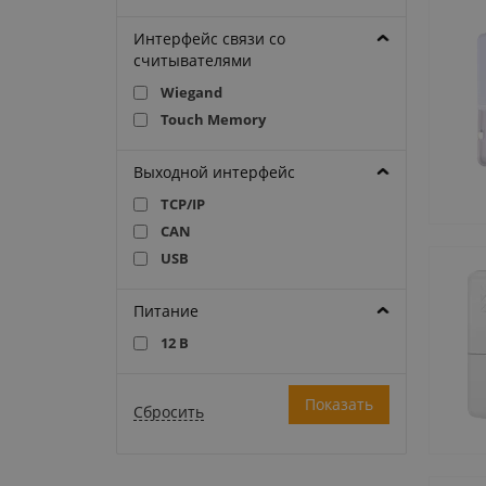
Интерфейс связи со
считывателями
Wiegand
Touch Memory
Выходной интерфейс
TCP/IP
CAN
USB
Питание
12 В