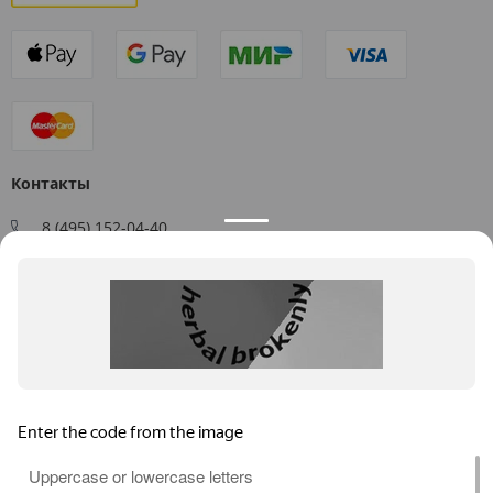
Контакты
8 (495) 152-04-40
Заказать звонок
109544, г. Москва, ул. Большая Андроньевская, д. 17
Схема проезда
Пн-Пт: 9:00 - 18:00
info@us-plast.ru
Публичная оферта