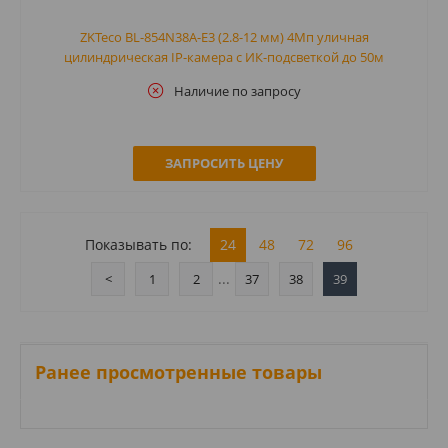
ZKTeco BL-854N38A-E3 (2.8-12 мм) 4Мп уличная
цилиндрическая IP-камера с ИК-подсветкой до 50м
Наличие по запросу
ЗАПРОСИТЬ ЦЕНУ
Показывать по:
24
48
72
96
...
<
1
2
37
38
39
Ранее просмотренные товары