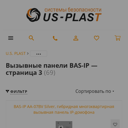
...
U.S. PLAST
Вызывные панели BAS-IP —
страница 3
(69)
Сортировать по
ФИЛЬТР
BAS-IP AA-07BV Silver, гибридная многоквартирная
вызывная панель IP-домофона