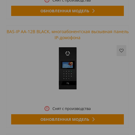
ОБНОВЛЕННАЯ МОДЕЛЬ
BAS-IP AA-12B BLACK, многоабонентская вызывная панель
IP-домофона
Снят с производства
ОБНОВЛЕННАЯ МОДЕЛЬ