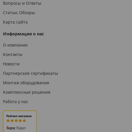
Вопросы и Ответы
Статьи, Обзоры
Карта сайта
Информация о нас
О компании
Контакты
Новости
Партнерские сертификаты
Монтаж оборудования
Комплексные решения
Работа у нас