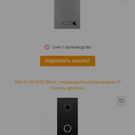
Снят с производства
ПОДОБРАТЬ АНАЛОГ
BAS-IP AV-05FD Black, индивидуальная вызывная IP
панель, врезная