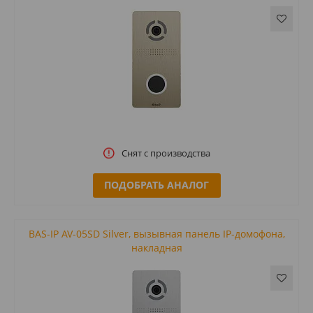
Снят с производства
ПОДОБРАТЬ АНАЛОГ
BAS-IP AV-05SD Silver, вызывная панель IP-домофона,
накладная