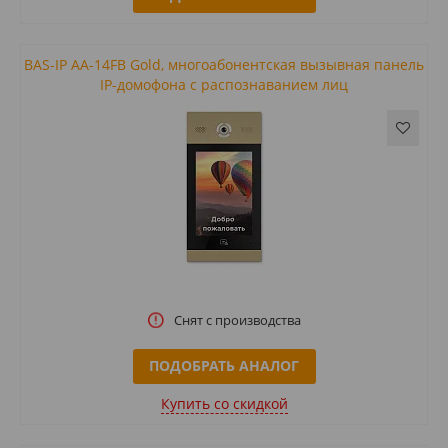
BAS-IP AA-14FB Gold, многоабонентская вызывная панель
IP-домофона с распознаванием лиц
Снят с производства
ПОДОБРАТЬ АНАЛОГ
Купить cо скидкой