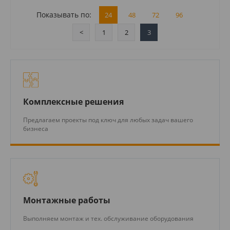
Показывать по:
24
48
72
96
<
1
2
3
Комплексные решения
Предлагаем проекты под ключ для любых задач вашего
бизнеса
Монтажные работы
Выполняем монтаж и тех. обслуживание оборудования