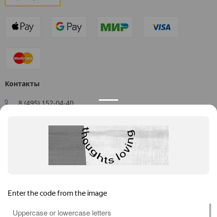
Контакты
8 (495) 152-04-40
Заказать звонок
109544, г. Москва, ул. Большая Андроньевская, д. 17
Схема проезда
Пн-Пт: 9:00 - 18:00
info@us-plast.ru