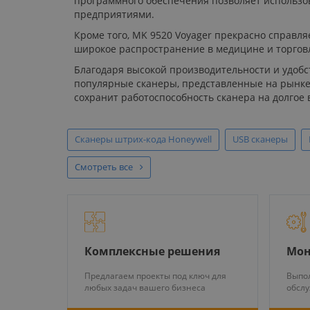
программного обеспечения позволяет использов
предприятиями.
Кроме того, MK 9520 Voyager прекрасно справля
широкое распространение в медицине и торговле
Благодаря высокой производительности и удобс
популярные сканеры, представленные на рынке
сохранит работоспособность сканера на долгое 
Сканеры штрих-кода Honeywell
USB сканеры
Смотреть все
Комплексные решения
Мон
Предлагаем проекты под ключ для
Выпол
любых задач вашего бизнеса
обсл