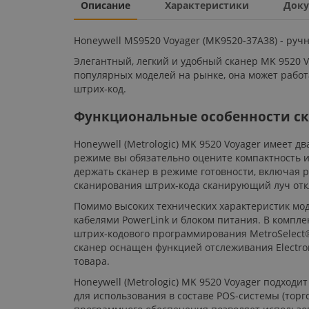
Описание
Характеристики
Доку
Honeywell MS9520 Voyager (MK9520-37A38) - руч
Элегантный, легкий и удобный сканер MK 9520 V
популярных моделей на рынке, она может работ
штрих-код.
Функциональные особенности ска
Honeywell (Metrologic) MK 9520 Voyager имеет
режиме вы обязательно оцените компактность и 
держать сканер в режиме готовности, включая 
сканирования штрих-кода сканирующий луч от
Помимо высоких технических характеристик мод
кабелями PowerLink и блоком питания. В компл
штрих-кодового программирования MetroSelect®,
сканер оснащен функцией отслеживания Electron
товара.
Honeywell (Metrologic) MK 9520 Voyager подход
для использования в составе POS-системы (тор