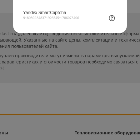
-plast.ru/ (далее «сайт») сведения носят исключительно инфор
пывающей. Указанные на сайте цены, комплектации и техничес
ения пользователей сайта.
лучаев производители могут изменить параметры выпускаемой 
характеристиках и стоимости товаров необходимо связаться с
»!
оны
Тепловизионное оборудова