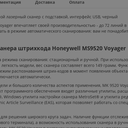
ментация
Доставка
Оплата
ной лазерный сканер с подставкой, интерфейс USB, черный
oyager впечатляет своей производительностью - до 72 линий в с
ать в режиме автоматического сканирования: вам не понадобит
нера штрихкода Honeywell MS9520 Voyager
 два режима сканирования: стационарный и ручной. При использ
легкость модели, вес сканера составляет всего 149 грамм. Фу
режим распознавания штрих-кодов в момент появления объекта
ключается автоматически.
ели и большого количества аспектов применения, MK 9520 Voy
ект программного обеспечения входят различные утилиты, ра
 Windows-утилита настройки сканера MetroSet® и утилита реда
ic Article Surveillance (EAS), которая позволяет работать со
ит для решения широкого круга задач. Наличие функции отслеж
гового терминала), а возможность использования сканера в р