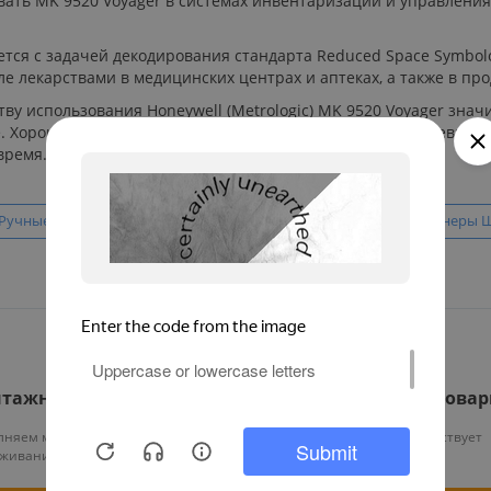
ать MK 9520 Voyager в системах инвентаризации и управлени
ется с задачей декодирования стандарта Reduced Space Symbol
 лекарствами в медицинских центрах и аптеках, а также в про
тву использования Honeywell (Metrologic) MK 9520 Voyager зн
. Хорошая эргономичность позволяет облегчить повседневную
время.
Ручные сканеры
USB сканеры ШК Honeywell
Ручные сканеры Ш
тажные работы
Гарантия на все това
няем монтаж и тех.
На нашу продукцию действует
уживание оборудования
гарантия от 12 месяцев