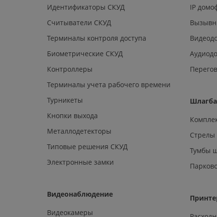
Идентификаторы СКУД
IP дом
Считыватели СКУД
Вызывн
Терминалы контроля доступа
Видеод
Биометрические СКУД
Аудиод
Контроллеры
Перегов
Терминалы учета рабочего времени
Турникеты
Шлагб
Кнопки выхода
Компле
Металлодетекторы
Стрелы
Типовые решения СКУД
Тумбы 
Электронные замки
Парков
Видеонаблюдение
Принте
Видеокамеры
Расход