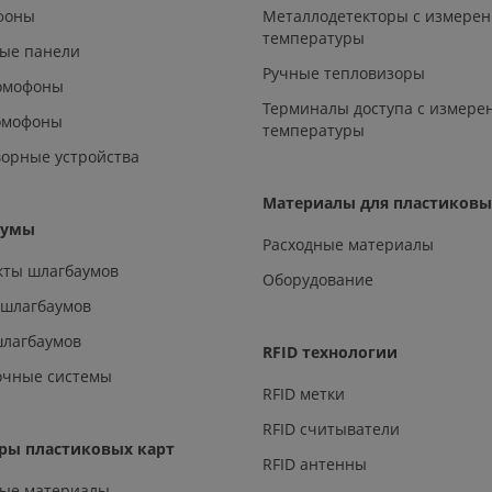
офоны
Металлодетекторы с измере
температуры
ые панели
Ручные тепловизоры
омофоны
Терминалы доступа с измере
омофоны
температуры
орные устройства
Материалы для пластиковы
аумы
Расходные материалы
кты шлагбаумов
Оборудование
 шлагбаумов
шлагбаумов
RFID технологии
очные системы
RFID метки
RFID считыватели
ры пластиковых карт
RFID антенны
ные материалы