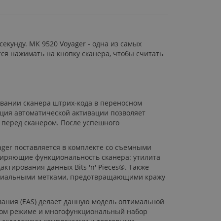
екунду. MK 9520 Voyager - одна из самых
ся нажимать на кнопку сканера, чтобы считать
овании сканера штрих-кода в переносном
нкция автоматической активации позволяет
 перед сканером. После успешного
ager поставляется в комплекте со съемными
сширяющие функциональность сканера: утилита
ктирования данных Bits 'n' Pieces®. Также
 специальными метками, предотвращающими кражу
ивания (EAS) делает данную модель оптимальной
учном режиме и многофункциональный набор