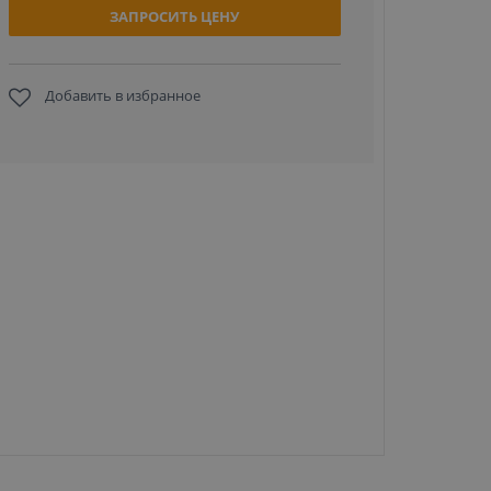
ЗАПРОСИТЬ ЦЕНУ
Добавить в избранное
Honeywell
Voyager (
37A38) 
ручн
проводн
сканер 
код
ЗАПРО
ЦЕН