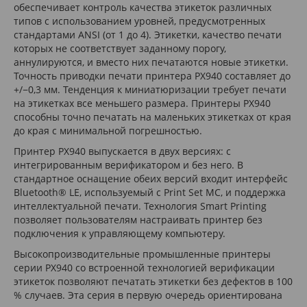
обеспечивает контроль качества этикеток различных
типов с использованием уровней, предусмотренных
стандартами ANSI (от 1 до 4). Этикетки, качество печати
которых не соответствует заданному порогу,
аннулируются, и вместо них печатаются новые этикетки.
Точность приводки печати принтера PX940 составляет до
+/−0,3 мм. Тенденция к миниатюризации требует печати
на этикетках все меньшего размера. Принтеры PX940
способны точно печатать на маленьких этикетках от края
до края с минимальной погрешностью.
Принтер PX940 выпускается в двух версиях: с
интегрированным верификатором и без него. В
стандартное оснащение обеих версий входит интерфейс
Bluetooth® LE, используемый с Print Set MC, и поддержка
интеллектуальной печати. Технология Smart Printing
позволяет пользователям настраивать принтер без
подключения к управляющему компьютеру.
Высокопроизводительные промышленные принтеры
серии PX940 со встроенной технологией верификации
этикеток позволяют печатать этикетки без дефектов в 100
% случаев. Эта серия в первую очередь ориентирована