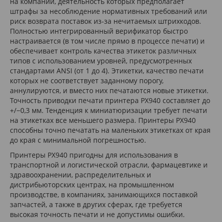
на компании, деятельность которых предполагает
штрафы за несоблюдение нормативных требований или
риск возврата поставок из-за нечитаемых штрихкодов.
Полностью интегрированный верификатор быстро
настраивается (в том числе прямо в процессе печати) и
обеспечивает контроль качества этикеток различных
типов с использованием уровней, предусмотренных
стандартами ANSI (от 1 до 4). Этикетки, качество печати
которых не соответствует заданному порогу,
аннулируются, и вместо них печатаются новые этикетки.
Точность приводки печати принтера PX940 составляет до
+/−0,3 мм. Тенденция к миниатюризации требует печати
на этикетках все меньшего размера. Принтеры PX940
способны точно печатать на маленьких этикетках от края
до края с минимальной погрешностью.
Принтеры PX940 пригодны для использования в
транспортной и логистической отрасли, фармацевтике и
здравоохранении, распределительных и
дистрибьюторских центрах, на промышленном
производстве, в компаниях, занимающихся поставкой
запчастей, а также в других сферах, где требуется
высокая точность печати и не допустимы ошибки.