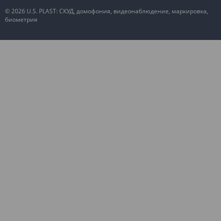
© 2026 U.S. PLAST: СКУД, домофония, видеонаблюдение, маркировка,
биометрия