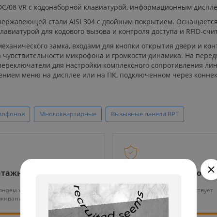
/08 VR с кодонаборной клавиатурой, информационным дисплеем
нержавеющей стали AISI 304 с двойным покрытием. Оснащается
лавиатурой для кодового вызова и контроля доступа и RFID-счи
ханического замка, входами для кнопки открытия двери и конт
 чувствительности микрофона и громкости динамика. На перед
-переключатели для настройки комплексного сопротивления л
ением меню на дисплее или на ПК, подключенном через коннек
мофонов
Многоквартирные
Вызывные панели BPT
тажные работы
Гарантия на все това
няем монтаж и тех.
На нашу продукцию действует
уживание оборудования
гарантия от 12 месяцев