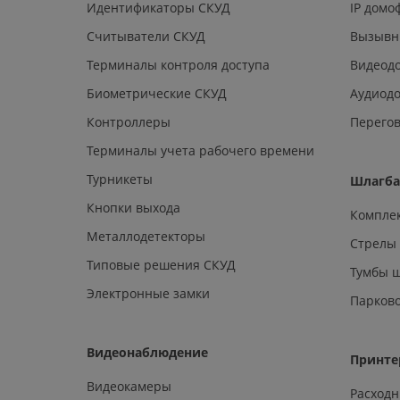
Идентификаторы СКУД
IP дом
Считыватели СКУД
Вызывн
Терминалы контроля доступа
Видеод
Биометрические СКУД
Аудиод
Контроллеры
Перегов
Терминалы учета рабочего времени
Турникеты
Шлагб
Кнопки выхода
Компле
Металлодетекторы
Стрелы
Типовые решения СКУД
Тумбы 
Электронные замки
Парков
Видеонаблюдение
Принте
Видеокамеры
Расход