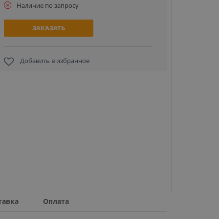
Наличие по запросу
ЗАКАЗАТЬ
Добавить в избранное
BPT DIGI
(600800
панель а
42 
ЗА
тавка
Оплата