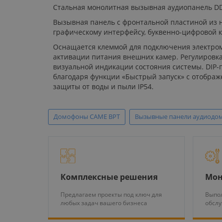
Стальная монолитная вызывная аудиопанель DDC
Вызывная панель с фронтальной пластиной из 
графическому интерфейсу, буквенно-цифровой к
Оснащается клеммой для подключения электроме
активации питания внешних камер. Регулировка
визуальной индикации состояния системы. DIP
благодаря функции «Быстрый запуск» с отображ
защиты от воды и пыли IP54.
Домофоны CAME BPT
Вызывные панели аудиодо
Комплексные решения
Мон
Предлагаем проекты под ключ для
Выпол
любых задач вашего бизнеса
обсл