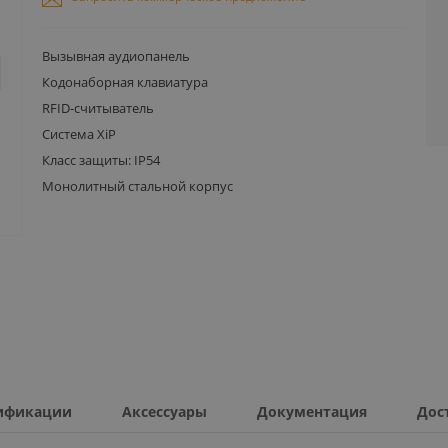
Вызывная аудиопанель
Кодонаборная клавиатура
RFID-считыватель
Система XiP
Класс защиты: IP54
Монолитный стальной корпус
ификации
Аксессуары
Документация
Дос