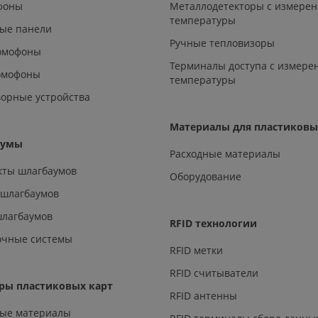
офоны
Металлодетекторы с измере
температуры
ые панели
Ручные тепловизоры
омофоны
Терминалы доступа с измере
омофоны
температуры
орные устройства
Материалы для пластиковы
аумы
Расходные материалы
кты шлагбаумов
Оборудование
 шлагбаумов
шлагбаумов
RFID технологии
очные системы
RFID метки
RFID считыватели
ры пластиковых карт
RFID антенны
ные материалы