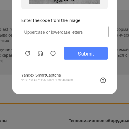
-plast.ru/ (далее «сайт») сведения носят исключительно инфор
пывающей. Указанные на сайте цены, комплектации и техничес
ения пользователей сайта.
лучаев производители могут изменить параметры выпускаемой 
характеристиках и стоимости товаров необходимо связаться с
»!
оны
Тепловизионное оборудова