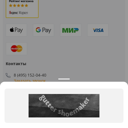
Контакты
8 (495) 152-04-40
Заказать звонок
109544, г. Москва, ул. Большая Андроньевская, д. 17
Схема проезда
Пн-Пт: 9:00 - 18:00
info@us-plast.ru