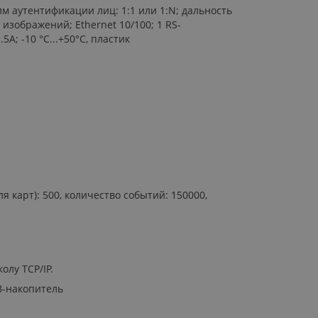
м аутентификации лиц: 1:1 или 1:N; дальность
 изображений; Ethernet 10/100; 1 RS-
А; -10 °C...+50°C, пластик
карт): 500, количество событий: 150000,
лу TCP/IP.
B-накопитель