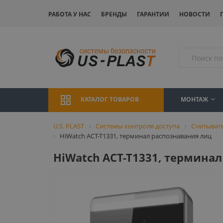
РАБОТА У НАС
БРЕНДЫ
ГАРАНТИИ
НОВОСТИ
МОНТАЖ
КАТАЛОГ ТОВАРОВ
U.S. PLAST
Системы контроля доступа
Считыват
HiWatch ACT-T1331, терминал распознавания лиц
HiWatch ACT-T1331, термина