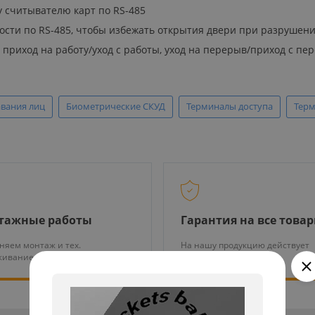
 считывателю карт по RS-485
ости по RS-485, чтобы избежать открытия двери при разрушен
приход на работу/уход с работы, уход на перерыв/приход с пер
вания лиц
Биометрические СКУД
Терминалы доступа
Терм
тажные работы
Гарантия на все това
няем монтаж и тех.
На нашу продукцию действует
живание оборудования
гарантия от 12 месяцев