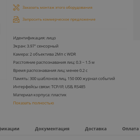
Заказать монтаж этого оборудования
Запросить коммерческое предложение
Идентификация: лицо
Экран: 3.97" сенсорный
Камера: 2 объектива 2Мп с WDR
Расстояние распознавания лиц: 0.3 ~ 1.5 м
Время распознавания лиц: менее 0.2 с
Память: 300 шаблонов лиц, 150 000 журнал событий
Интерфейсы связи: TCP/IP, USB, RS485
Материал корпуса: пластик
Показать полностью
фикации
Документация
Доставка
Оплата