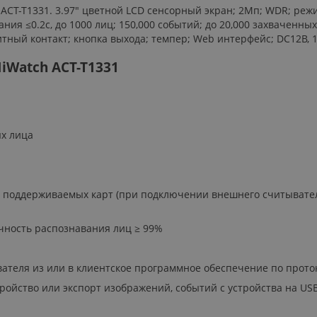
ACT-T1331. 3.97" цветной LCD сенсорный экран; 2Мп; WDR; режи
ания ≤0.2с, до 1000 лиц; 150,000 событий; до 20,000 захваченных
ный контакт; кнопка выхода; темпер; Web интерфейс; DC12В, 1.5
iWatch ACT-T1331
х лица
 поддерживаемых карт (при подключении внешнего считывателя 
очность распознавания лиц ≥ 99%
ателя из или в клиентское программное обеспечение по протоко
ройство или экспорт изображений, событий с устройства на US