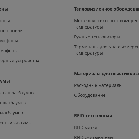
оны
Тепловизионное оборудова
офоны
Металлодетекторы с измере
температуры
ые панели
Ручные тепловизоры
омофоны
Терминалы доступа с измере
омофоны
температуры
орные устройства
Материалы для пластиковы
аумы
Расходные материалы
кты шлагбаумов
Оборудование
 шлагбаумов
шлагбаумов
RFID технологии
очные системы
RFID метки
RFID считыватели