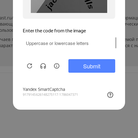
last.ru/ (далее «сайт») сведения носят исключительно информ
ывающей. Указанные на сайте цены, комплектации и техническ
ользователей сайта.
учаев производители могут изменить параметры выпускаемой п
арактеристиках и стоимости товаров необходимо связаться с 