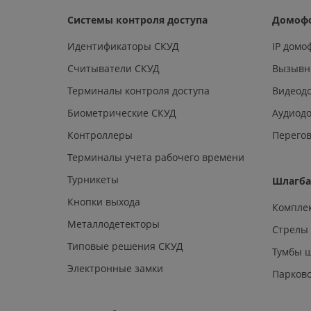
Системы контроля доступа
Домоф
Идентификаторы СКУД
IP дом
Считыватели СКУД
Вызывн
Терминалы контроля доступа
Видеод
Биометрические СКУД
Аудиод
Контроллеры
Перегов
Терминалы учета рабочего времени
Турникеты
Шлагб
Кнопки выхода
Компле
Металлодетекторы
Стрелы
Типовые решения СКУД
Тумбы 
Электронные замки
Парков