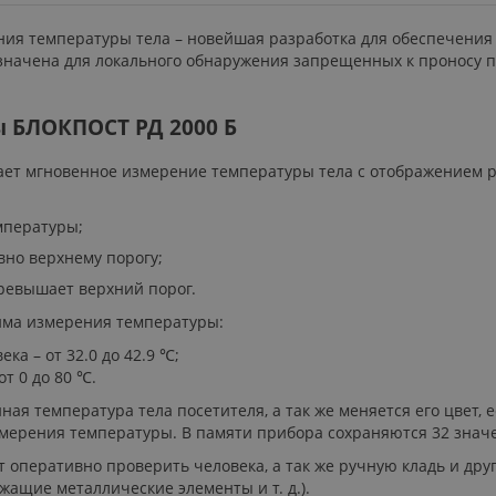
ния температуры тела – новейшая разработка для обеспечения 
начена для локального обнаружения запрещенных к проносу 
 БЛОКПОСТ РД 2000 Б
ет мгновенное измерение температуры тела с отображением р
мпературы;
вно верхнему порогу;
ревышает верхний порог.
има измерения температуры:
а – от 32.0 до 42.9 ℃;
т 0 до 80 ℃.
ая температура тела посетителя, а так же меняется его цвет,
мерения температуры. В памяти прибора сохраняются 32 знач
оперативно проверить человека, а так же ручную кладь и дру
жащие металлические элементы и т. д.).