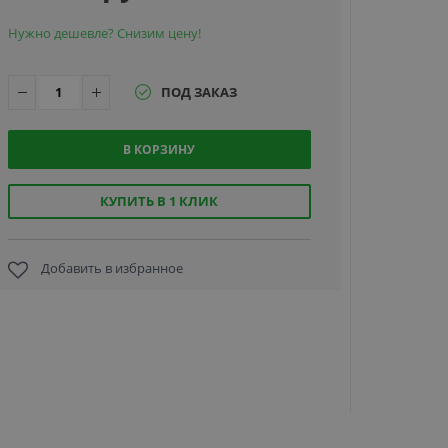
Нужно дешевле? Снизим цену!
ПОД ЗАКАЗ
В КОРЗИНУ
БЛОКПОС
2000 Б, р
металлоде
КУПИТЬ В 1 КЛИК
с измере
темпера
тела
Добавить в избранное
56 400 