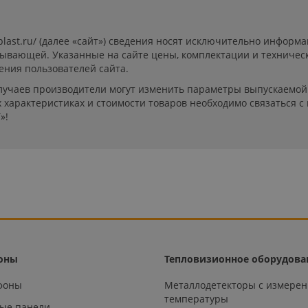
-plast.ru/ (далее «сайт») сведения носят исключительно инфор
пывающей. Указанные на сайте цены, комплектации и техничес
ения пользователей сайта.
лучаев производители могут изменить параметры выпускаемой 
характеристиках и стоимости товаров необходимо связаться с
»!
оны
Тепловизионное оборудова
офоны
Металлодетекторы с измере
температуры
ые панели