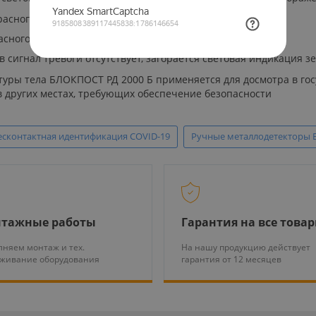
асного цвета;
асного цвета.
игнал тревоги отсутствует, загорается световая индикация зе
туры тела БЛОКПОСТ РД 2000 Б применяется для досмотра в го
в других местах, требующих обеспечение безопасности
есконтактная идентификация COVID-19
Ручные металлодетекторы 
тажные работы
Гарантия на все това
няем монтаж и тех.
На нашу продукцию действует
уживание оборудования
гарантия от 12 месяцев