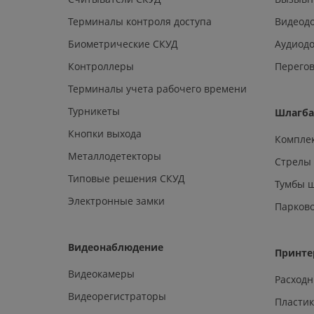
Терминалы контроля доступа
Видеод
Биометрические СКУД
Аудиод
Контроллеры
Перегов
Терминалы учета рабочего времени
Турникеты
Шлагб
Кнопки выхода
Компле
Металлодетекторы
Стрелы
Типовые решения СКУД
Тумбы 
Электронные замки
Парков
Видеонаблюдение
Принте
Видеокамеры
Расход
Видеорегистраторы
Пластик