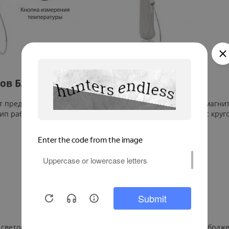
ов БЛОКПОСТ РД 2000 Б
т предметы, содержащие или целиком изготовленные из магнит
ип работы основан на действии электромагнитного поля с круг
о световой индикацией. Имеет 2 регулируемых режима отображе