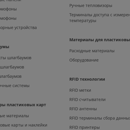
Ручные тепловизоры
омофоны
Терминалы доступа с измере
омофоны
температуры
орные устройства
Материалы для пластиковы
аумы
Расходные материалы
кты шлагбаумов
Оборудование
 шлагбаумов
шлагбаумов
RFID технологии
очные системы
RFID метки
RFID считыватели
ры пластиковых карт
RFID антенны
ные материалы
RFID терминалы сбора данны
овые карты и наклейки
RFID принтеры