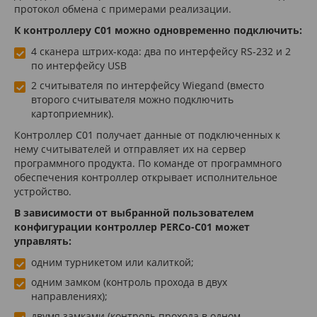
протокол обмена c примерами реализации.
К контроллеру C01 можно одновременно подключить:
4 сканера штрих-кода: два по интерфейсу RS-232 и 2
по интерфейсу USB
2 считывателя по интерфейсу Wiegand (вместо
второго считывателя можно подключить
картоприемник).
Контроллер C01 получает данные от подключенных к
нему считывателей и отправляет их на сервер
программного продукта. По команде от программного
обеспечения контроллер открывает исполнительное
устройство.
В зависимости от выбранной пользователем
конфигурации контроллер PERCo-C01 может
управлять:
одним турникетом или калиткой;
одним замком (контроль прохода в двух
направлениях);
двумя замками (контроль прохода в одном