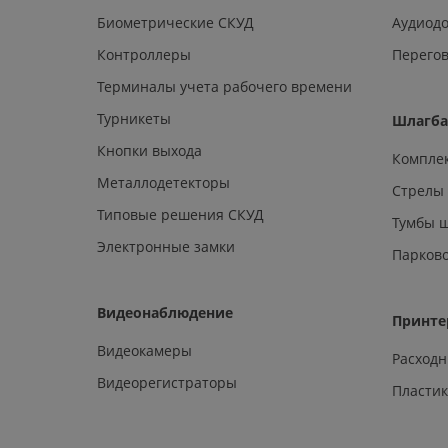
Биометрические СКУД
Аудиод
Контроллеры
Перегов
Терминалы учета рабочего времени
Турникеты
Шлагб
Кнопки выхода
Компле
Металлодетекторы
Стрелы
Типовые решения СКУД
Тумбы 
Электронные замки
Парков
Видеонаблюдение
Принте
Видеокамеры
Расход
Видеорегистраторы
Пластик