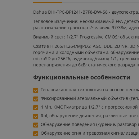
Dahua DHI-TPC-BF1241-B7F8-DW-S8 - двухспектр
Тепловое излучение: неохлаждаемый FPA детектор
распознавание транспорт/человек: 97/38м, иде
Видимый свет: 1/2.7" Progressive CMOS; объектив
Сжатие H.265/H.264/MJPEG; AGC, DDE, 2D NR, 3D
горячими и холодными объектами, обнаружение 
microSD до 256Гб; аудиовход/выход 1/1; тревожные
перенапряжения до 6кВ; статического разряда пр
Функциональные особенности
Тепловизионная технология на основе неох
Фиксированный атермальный объектив (теп
4 Мп, КМОП-матрица 1/2.7" с прогрессивной
RoI, обнаружение движения, различные цве
Обнаружение поведения (курение, разговор 
Обнаружение огня и тревожная сигнализаци