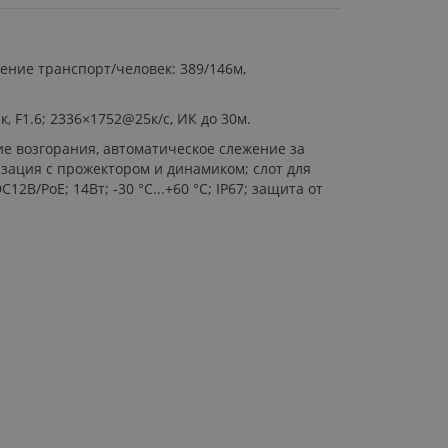
жение транспорт/человек: 389/146м,
, F1.6; 2336×1752@25к/с, ИК до 30м.
ие возгорания, автоматическое слежение за
зация с прожектором и динамиком; слот для
2В/PoE; 14Вт; -30 °C...+60 °C; IP67; защита от