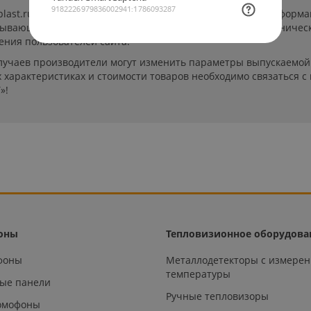
-plast.ru/ (далее «сайт») сведения носят исключительно инфор
пывающей. Указанные на сайте цены, комплектации и техничес
ения пользователей сайта.
лучаев производители могут изменить параметры выпускаемой 
характеристиках и стоимости товаров необходимо связаться с
»!
оны
Тепловизионное оборудова
офоны
Металлодетекторы с измере
температуры
ые панели
Ручные тепловизоры
омофоны