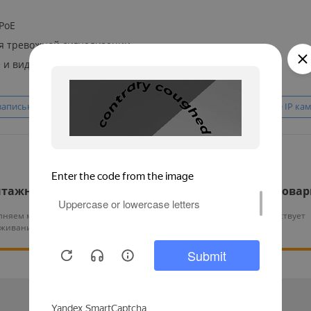
PoE
я тревожной сигнализации
и видео)
записью на карту памяти
С датчиком движения
Уличные IP ка
тажные работы
Гарантия на все това
няем монтаж и тех.
На нашу продукцию действует
уживание оборудования
гарантия от 12 месяцев