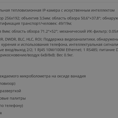
альная тепловизионная IP-камера с искуственным интеллектом
 256x192; объектив 3,5мм; область обзора 50,6°×37,8°; обнару
нтификация транспорт/человек: 49/19м;
 8мм; область обзора 71.2°×52°; механический ИК-фильтр; 0.05лк
 NR, DWDR, BLC, HLC, ROI; Поддержка видеоаналитики, обнаружен
курения и использования телефона, интеллектуальная сигнали
 вход/выход 2/2; 1 RJ45 10M/100M Ethernet; 1 RS485; питание DC1
икосновение/воздух 6кВ/8кВ; Вес 0.9кг.
лаждаемого микроболометра на оксиде ванадия
ловизор)
 разверткой
товые палитры
по телефону)
я