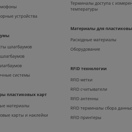
Терминалы доступа с измере
омофоны
температуры
орные устройства
Материалы для пластиковы
аумы
Расходные материалы
кты шлагбаумов
Оборудование
 шлагбаумов
шлагбаумов
RFID технологии
очные системы
RFID метки
RFID считыватели
ры пластиковых карт
RFID антенны
ные материалы
RFID терминалы сбора данны
овые карты и наклейки
RFID принтеры