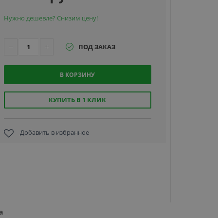
Нужно дешевле? Снизим цену!
ПОД ЗАКАЗ
Dahua DH
В КОРЗИНУ
BF1241-B7
S8,
двухспект
КУПИТЬ В 1 КЛИК
тепловиз
IP-кам
66 590
Добавить в избранное
а