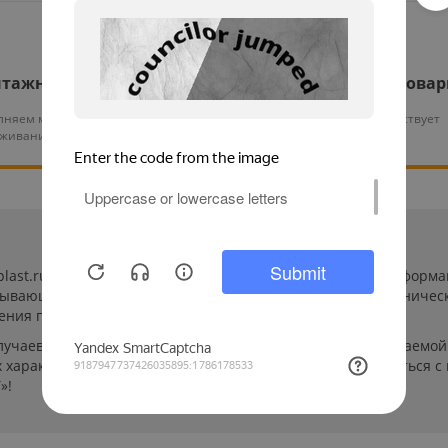
тажные работы
Гарантия на все това
няем монтаж и тех.
На нашу продукцию действует
уживание оборудования
гарантия от 12 месяцев
-plast.ru/ (далее «сайт») сведения носят исключительно инфор
пывающей. Указанные на сайте цены, комплектации и техничес
ения пользователей сайта.
лучаев производители могут изменить параметры выпускаемой 
характеристиках и стоимости товаров необходимо связаться с
»!