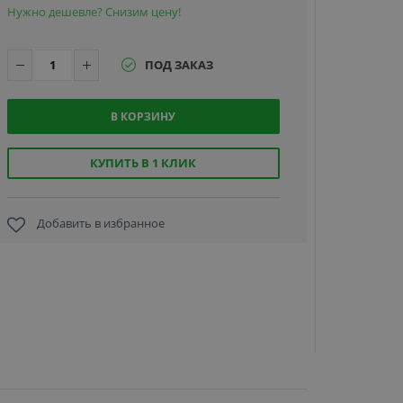
Нужно дешевле? Снизим цену!
ПОД ЗАКАЗ
В КОРЗИНУ
Datacard
507377-
001,
КУПИТЬ В 1 КЛИК
набор
чистящих
тампонов
Добавить в избранное
1 880
руб.