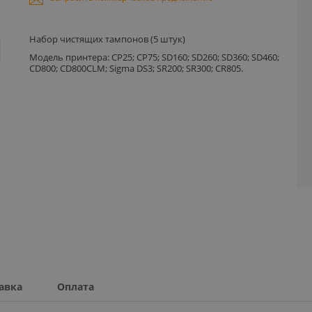
Набор чистящих тампонов (5 штук)
Модель принтера: CP25; CP75; SD160; SD260; SD360; SD460;
CD800; CD800CLM; Sigma DS3; SR200; SR300; CR805.
авка
Оплата