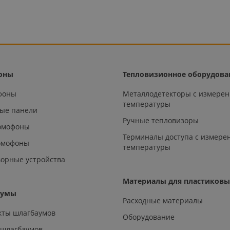
оны
Тепловизионное оборудова
офоны
Металлодетекторы с измере
температуры
ые панели
Ручные тепловизоры
омофоны
Терминалы доступа с измере
омофоны
температуры
орные устройства
Материалы для пластиковы
аумы
Расходные материалы
кты шлагбаумов
Оборудование
 шлагбаумов