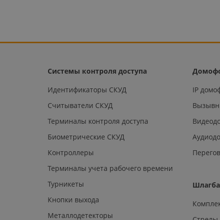
Системы контроля доступа
Домоф
Идентификаторы СКУД
IP дом
Считыватели СКУД
Вызывн
Терминалы контроля доступа
Видеод
Биометрические СКУД
Аудиод
Контроллеры
Перегов
Терминалы учета рабочего времени
Турникеты
Шлагб
Кнопки выхода
Компле
Металлодетекторы
Стрелы