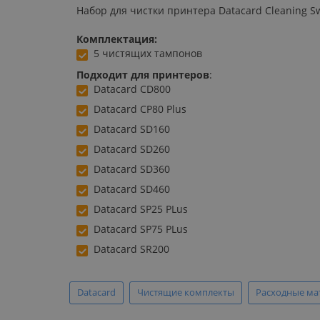
Набор для чистки принтера Datacard Cleaning S
Комплектация:
5 чистящих тампонов
Подходит для принтеров
:
Datacard CD800
Datacard CP80 Plus
Datacard SD160
Datacard SD260
Datacard SD360
Datacard SD460
Datacard SP25 PLus
Datacard SP75 PLus
Datacard SR200
Datacard
Чистящие комплекты
Расходные ма