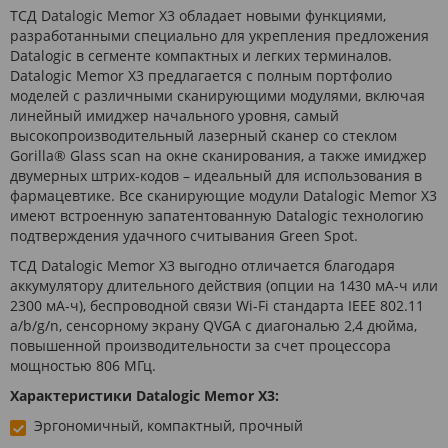
ТСД Datalogic Memor X3 обладает новыми функциями,
разработанными специально для укрепления предложения
Datalogic в сегменте компактных и легких терминалов.
Datalogic Memor X3 предлагается с полным портфолио
моделей с различными сканирующими модулями, включая
линейный имиджер начального уровня, самый
высокопроизводительный лазерный сканер со стеклом
Gorilla® Glass scan на окне сканирования, а также имиджер
двумерных штрих-кодов – идеальный для использования в
фармацевтике. Все сканирующие модули Datalogic Memor X3
имеют встроенную запатентованную Datalogic технологию
подтверждения удачного считывания Green Spot.
ТСД Datalogic Memor X3 выгодно отличается благодаря
аккумулятору длительного действия (опции на 1430 мА-ч или
2300 мА-ч), беспроводной связи Wi-Fi стандарта IEEE 802.11
a/b/g/n, сенсорному экрану QVGA с диагональю 2,4 дюйма,
повышенной производительности за счет процессора
мощностью 806 МГц.
Характеристики Datalogic Memor X3:
Эргономичный, компактный, прочный