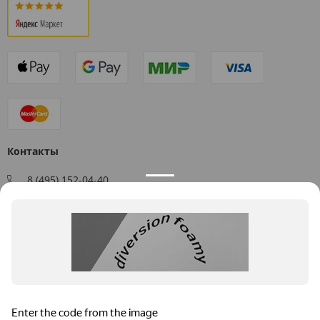
Контакты
8 (495) 152-04-40
Заказать звонок
109544, г. Москва, ул. Большая Андроньевская, д. 17
Схема проезда
Пн-Пт: 9:00 - 18:00
info@us-plast.ru