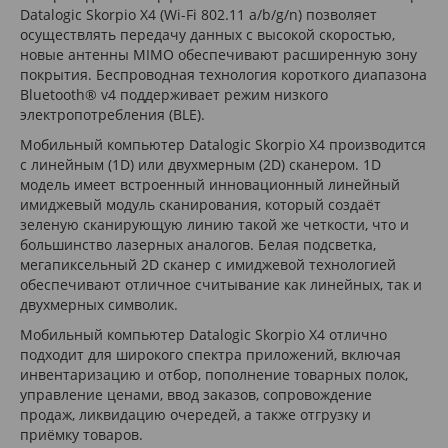
Datalogic Skorpio X4 (Wi-Fi 802.11 a/b/g/n) позволяет
осуществлять передачу данных с высокой скоростью,
новые антенны MIMO обеспечивают расширенную зону
покрытия. Беспроводная технология короткого диапазона
Bluetooth® v4 поддерживает режим низкого
электропотребления (BLE).
Мобильный компьютер Datalogic Skorpio X4 производится
с линейным (1D) или двухмерным (2D) сканером. 1D
модель имеет встроенный инновационный линейный
имиджевый модуль сканирования, который создаёт
зеленую сканирующую линию такой же четкости, что и
большинство лазерных аналогов. Белая подсветка,
мегапиксельный 2D сканер с имиджевой технологией
обеспечивают отличное считывание как линейных, так и
двухмерных символик.
Мобильный компьютер Datalogic Skorpio X4 отлично
подходит для широкого спектра приложений, включая
инвентаризацию и отбор, пополнение товарных полок,
управление ценами, ввод заказов, сопровождение
продаж, ликвидацию очередей, а также отгрузку и
приёмку товаров.