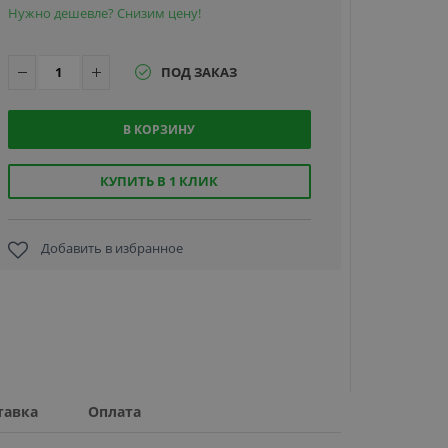
Нужно дешевле? Снизим цену!
ПОД ЗАКАЗ
В КОРЗИНУ
Термина
сбора
данных
КУПИТЬ В 1 КЛИК
Urovo
DT50D RFI
(DT50D-
Добавить в избранное
68 580
SH3S9E400
руб.
тавка
Оплата