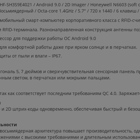
SH3S9E4021 / Android 9.0 / 2D Imager / Honeywell N6603 (soft dec
Восьмиядерный / Octa-core 1.4GHz / 5.7" / 720 x 1440 / 6 клавиш / 
мобильный смарт-компьютер корпоративного класса с RFID-сч
 RFID-терминала. Разнонаправленная конструкция антенны поз
ссор для поддержки работы ОС Android 9.0
для комфортной работы даже при ярком солнце и в перчатках.
иты от пыли и влаги – IP67.
ональ 5, 7 дюймов и сверхчувствительная сенсорная панель 
ечным светом, в перчатках или мокрыми пальцами.
ак как соответствует последним требованиям QC 4.0. Заряжается
я
 и 2D штрих-коды одновременно, обеспечивая быстрый и безо
льности
восьмиядерная архитектура повышает производительность, о
ложениями с высокими требованиями и длительным использова