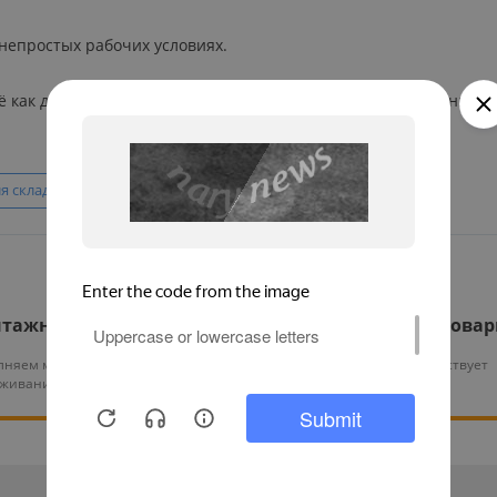
непростых рабочих условиях.
 как для фото, так и для считывания штрих-кодов. Встроенны
я склада
2D
Android
Wi-Fi
Смотреть все
тажные работы
Гарантия на все това
няем монтаж и тех.
На нашу продукцию действует
уживание оборудования
гарантия от 12 месяцев