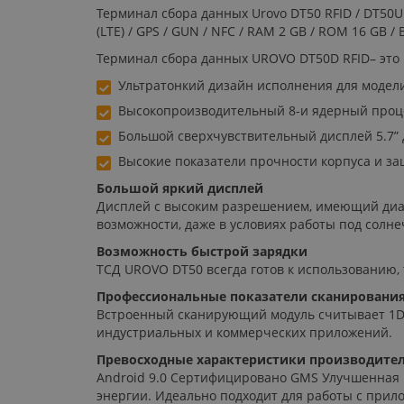
Терминал сбора данных Urovo DT50 RFID / DT50UHF-
(LTE) / GPS / GUN / NFC / RAM 2 GB / ROM 16 GB / 
Терминал сбора данных UROVO DT50D RFID– это 
Ультратонкий дизайн исполнения для модели
Высокопроизводительный 8-и ядерный проце
Большой сверхчувствительный дисплей 5.7” 
Высокие показатели прочности корпуса и защ
Большой яркий дисплей
Дисплей с высоким разрешением, имеющий диаг
возможности, даже в условиях работы под солн
Возможность быстрой зарядки
ТСД UROVO DT50 всегда готов к использованию, т
Профессиональные показатели сканировани
Встроенный сканирующий модуль считывает 1D
индустриальных и коммерческих приложений.
Превосходные характеристики производите
Android 9.0 Сертифицировано GMS Улучшенная 
энергии. Идеально подходит для работы с при