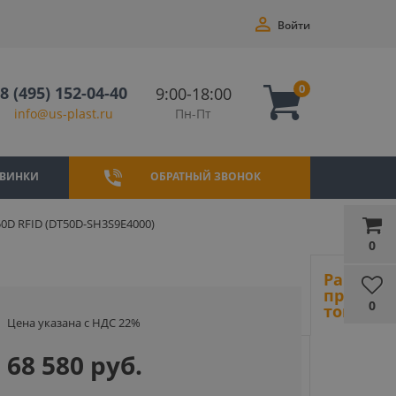
Войти
0
8 (495) 152-04-40
9:00-18:00
Пн-Пт
info@us-plast.ru
ВИНКИ
ОБРАТНЫЙ ЗВОНОК
0D RFID (DT50D-SH3S9E4000)
0
Ранее
просмот
0
товары
Цена указана с НДС 22%
68 580 руб.