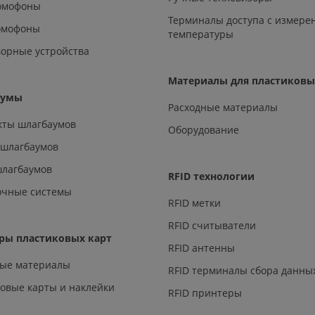
омофоны
Терминалы доступа с измере
омофоны
температуры
орные устройства
Материалы для пластиковы
аумы
Расходные материалы
кты шлагбаумов
Оборудование
 шлагбаумов
шлагбаумов
RFID технологии
очные системы
RFID метки
RFID считыватели
ры пластиковых карт
RFID антенны
ные материалы
RFID терминалы сбора данны
овые карты и наклейки
RFID принтеры