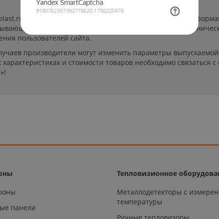
-plast.ru/ (далее «сайт») сведения носят исключительно инфор
пывающей. Указанные на сайте цены, комплектации и техничес
ения пользователей сайта.
лучаев производители могут изменить параметры выпускаемой 
характеристиках и стоимости товаров необходимо связаться с
»!
оны
Тепловизионное оборудова
офоны
Металлодетекторы с измере
температуры
ые панели
Ручные тепловизоры