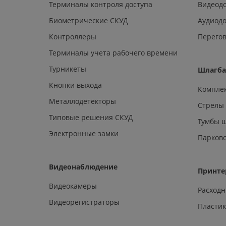
Терминалы контроля доступа
Видеод
Биометрические СКУД
Аудиод
Контроллеры
Перегов
Терминалы учета рабочего времени
Турникеты
Шлагб
Кнопки выхода
Компле
Металлодетекторы
Стрелы
Типовые решения СКУД
Тумбы 
Электронные замки
Парков
Видеонаблюдение
Принте
Видеокамеры
Расход
Видеорегистраторы
Пластик