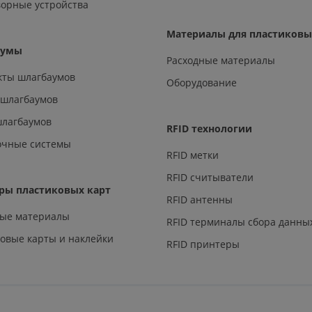
орные устройства
Материалы для пластиковы
аумы
Расходные материалы
кты шлагбаумов
Оборудование
 шлагбаумов
шлагбаумов
RFID технологии
очные системы
RFID метки
RFID считыватели
ры пластиковых карт
RFID антенны
ные материалы
RFID терминалы сбора данны
овые карты и наклейки
RFID принтеры