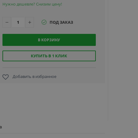
Нужно дешевле? Снизим цену!
ПОД ЗАКАЗ
В КОРЗИНУ
Фантом
F4MA,
тумба
КУПИТЬ В 1 КЛИК
шлагбаума
серии
Миг-4
Добавить в избранное
270 087
Арктик
руб.
а