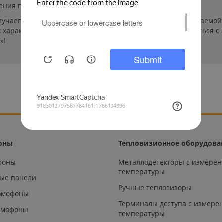
ения пользователей сайта.
лучаев производители могут изменить параметры выпускаемой 
характеристиках и стоимости товаров необходимо связаться с
»!
оны
Тепловизионное оборудова
офоны
Металлодетекторы с измере
температуры
ые панели
Ручные тепловизоры
омофоны
Терминалы доступа с измере
омофоны
температуры