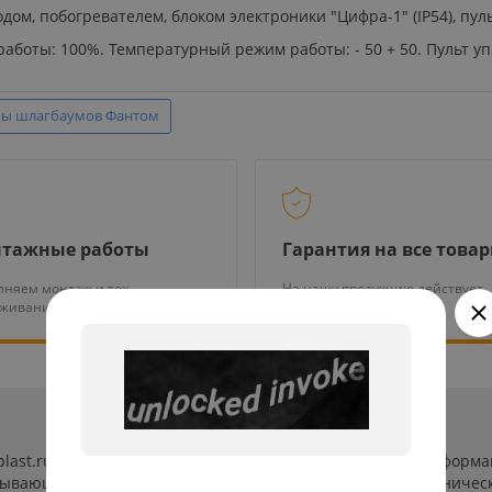
дом, побогревателем, блоком электроники "Цифра-1" (IP54), пу
ь работы: 100%. Температурный режим работы: - 50 + 50. Пульт у
бы шлагбаумов Фантом
тажные работы
Гарантия на все това
няем монтаж и тех.
На нашу продукцию действует
уживание оборудования
гарантия от 12 месяцев
-plast.ru/ (далее «сайт») сведения носят исключительно инфор
пывающей. Указанные на сайте цены, комплектации и техничес