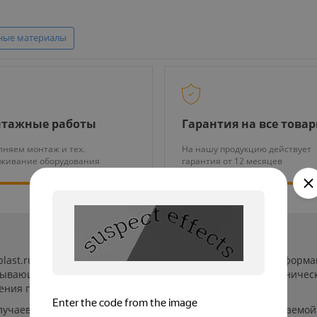
ные материалы
тажные работы
Гарантия на все това
няем монтаж и тех.
На нашу продукцию действует
уживание оборудования
гарантия от 12 месяцев
-plast.ru/ (далее «сайт») сведения носят исключительно инфор
пывающей. Указанные на сайте цены, комплектации и техничес
ения пользователей сайта.
лучаев производители могут изменить параметры выпускаемой 