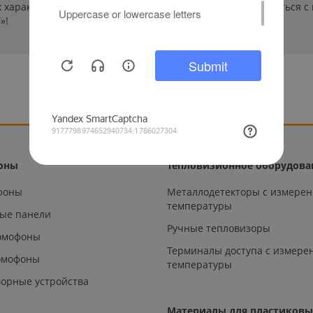
характеристиках и стоимости товаров необходимо связаться с
»!
оны
Тепловизионное оборудова
офоны
Металлодетекторы с измере
температуры
ые панели
Ручные тепловизоры
омофоны
Терминалы доступа с измере
омофоны
температуры
орные устройства
Материалы для пластиковы