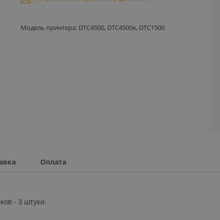
Модель принтера: DTC4500, DTC4500e, DTC1500
авка
Оплата
.
ов - 3 штуки.