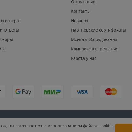
О компании
Контакты
 и возврат
Новости
 и Ответы
Партнерские сертификаты
Обзоры
Монтаж оборудования
йта
Комплексные решения
Работа у нас
Публичная
Согласие на обработку персональных
Согласие на по
ом, вы соглашаетесь с использованием файлов cookies.
оферта
данных
материалов