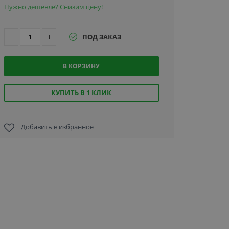
Нужно дешевле? Снизим цену!
ПОД ЗАКАЗ
В КОРЗИНУ
FARGO
47725,
чистящий
КУПИТЬ В 1 КЛИК
комплект
Cleaning
Rollers
Добавить в избранное
2 994.5
руб.