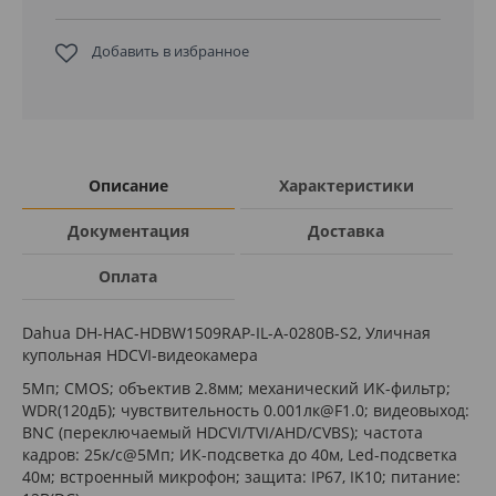
Добавить в избранное
Описание
Характеристики
Документация
Доставка
Оплата
Dahua DH-HAC-HDBW1509RAP-IL-A-0280B-S2, Уличная
купольная HDCVI-видеокамера
5Мп; CMOS; объектив 2.8мм; механический ИК-фильтр;
WDR(120дБ); чувствительность 0.001лк@F1.0; видеовыход:
BNC (переключаемый HDCVI/TVI/AHD/CVBS); частота
кадров: 25к/c@5Мп; ИК-подсветка до 40м, Led-подсветка
40м; встроенный микрофон; защита: IP67, IK10; питание: