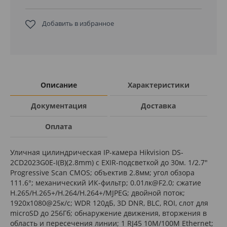
Добавить в избранное
Описание
Характеристики
Документация
Доставка
Оплата
Уличная цилиндрическая IP-камера Hikvision DS-
2CD2023G0E-I(B)(2.8mm) с EXIR-подсветкой до 30м. 1/2.7"
Progressive Scan CMOS; объектив 2.8мм; угол обзора
111.6°; механический ИК-фильтр; 0.01лк@F2.0; сжатие
H.265/H.265+/H.264/H.264+/MJPEG; двойной поток;
1920x1080@25к/с; WDR 120дБ, 3D DNR, BLC, ROI, слот для
microSD до 256Гб; обнаружение движения, вторжения в
область и пересечения линии; 1 RJ45 10M/100M Ethernet;