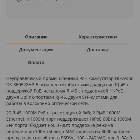
Описание
Характеристики
Документация
Доставка
Оплата
Неуправляемый промышленный PoE-коммутатор Hikvision
DS-3E0528HP-E оснащен гигабитными двадцатью RJ-45 с
поддержкой РоЕ, четырьмя RJ-45 с поддержкой Hi-PoE,
двумя Uplink-портами RJ-45, двумя SFP-слотами для
работы в волоконно-оптической сети.
20 RJ45 1000M PoE с грозозащитой 6кВ; 2 RJ45 1000M
Ethernet ,4 1000M порт поддерживает HiPoE 60Вт,2 1000М
SFP порта; бюджет PoE 370Вт; поддержка режима
передачи до 300м,таблица MAC адресов на 8000 записей;
пропускная способность 56Гб/с; 100～240 VAC, мас.6 .5A; 0