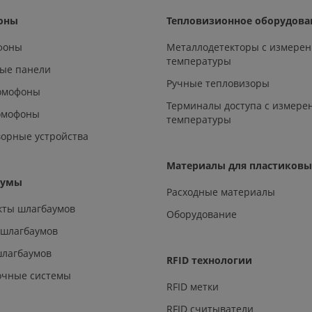
оны
Тепловизионное оборудова
офоны
Металлодетекторы с измере
температуры
ые панели
Ручные тепловизоры
омофоны
Терминалы доступа с измере
омофоны
температуры
орные устройства
Материалы для пластиковы
аумы
Расходные материалы
кты шлагбаумов
Оборудование
 шлагбаумов
шлагбаумов
RFID технологии
очные системы
RFID метки
RFID считыватели