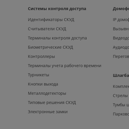
Системы контроля доступа
Домоф
Идентификаторы СКУД
IP дом
Считыватели СКУД
Вызывн
Терминалы контроля доступа
Видеод
Биометрические СКУД
Аудиод
Контроллеры
Перегов
Терминалы учета рабочего времени
Турникеты
Шлагб
Кнопки выхода
Компле
Металлодетекторы
Стрелы
Типовые решения СКУД
Тумбы 
Электронные замки
Парков