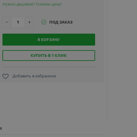
Нужно дешевле? Снизим цену!
ПОД ЗАКАЗ
В КОРЗИНУ
Hikvision D
K1109EKB
QR,
КУПИТЬ В 1 КЛИК
считывате
карт EM-
Marine и Q
Добавить в избранное
15 790
кодов
руб.
а