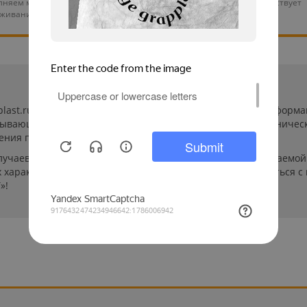
няем монтаж и тех.
На нашу продукцию действует
уживание оборудования
гарантия от 12 месяцев
-plast.ru/ (далее «сайт») сведения носят исключительно инфор
пывающей. Указанные на сайте цены, комплектации и техничес
ения пользователей сайта.
лучаев производители могут изменить параметры выпускаемой 
характеристиках и стоимости товаров необходимо связаться с
»!