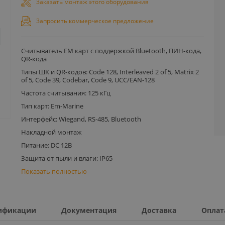
Заказать монтаж этого оборудования
Запросить коммерческое предложение
Считыватель EM карт с поддержкой Bluetooth, ПИН-кода,
QR-кода
Типы ШК и QR-кодов: Code 128, Interleaved 2 of 5, Matrix 2
of 5, Code 39, Codebar, Code 9, UCC/EAN-128
Частота считывания: 125 кГц
Тип карт: Em-Marine
Интерфейс: Wiegand, RS-485, Bluetooth
Накладной монтаж
Питание: DC 12В
Защита от пыли и влаги: IP65
Показать полностью
ификации
Документация
Доставка
Оплат