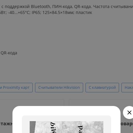
 с поддержкой Bluetooth, ПИН-кода, QR-кода. Частота считывани
; -40...+65°C; IP65; 125×84.5×18мм; пластик
 QR-кода
 Proximity карт
Считыватели Hikvision
С клавиатурой
Нак
тажные работы
Гарантия на все това