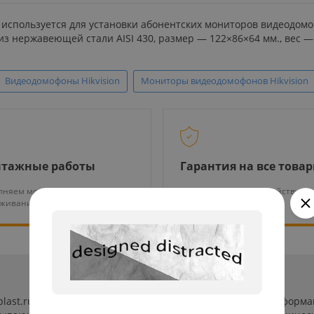
 используется для установки абонентских мониторов видеодом
из нержавеющей стали AISI 430, размер — 122×86×64 мм., вес — 
Видеодомофоны Hikvision
Мониторы видеодомофонов Hikvision
тажные работы
Гарантия на все това
няем монтаж и тех.
На нашу продукцию действует
уживание оборудования
гарантия от 12 месяцев
-plast.ru/ (далее «сайт») сведения носят исключительно инфор