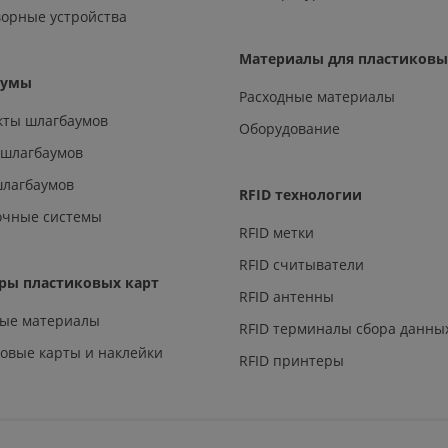
орные устройства
Материалы для пластиковы
аумы
Расходные материалы
кты шлагбаумов
Оборудование
 шлагбаумов
шлагбаумов
RFID технологии
очные системы
RFID метки
RFID считыватели
ры пластиковых карт
RFID антенны
ные материалы
RFID терминалы сбора данны
овые карты и наклейки
RFID принтеры