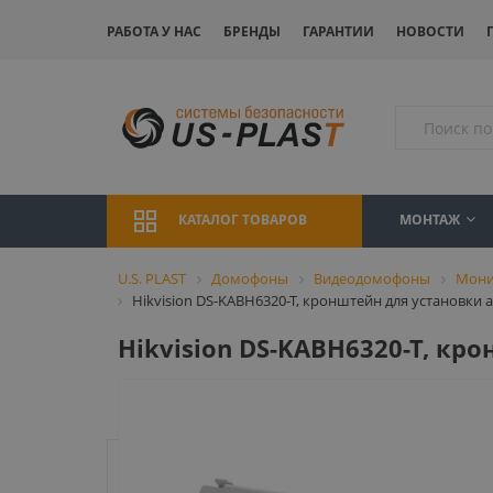
РАБОТА У НАС
БРЕНДЫ
ГАРАНТИИ
НОВОСТИ
МОНТАЖ
КАТАЛОГ ТОВАРОВ
U.S. PLAST
Домофоны
Видеодомофоны
Мони
Hikvision DS-KABH6320-T, кронштейн для установк
Hikvision DS-KABH6320-T, к