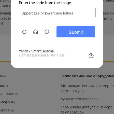
пывающей. Указанные на сайте цены, комплектации и техничес
ения пользователей сайта.
лучаев производители могут изменить параметры выпускаемой 
характеристиках и стоимости товаров необходимо связаться с
»!
оны
Тепловизионное оборудова
офоны
Металлодетекторы с измере
температуры
ые панели
Ручные тепловизоры
омофоны
Терминалы доступа с измере
омофоны
температуры