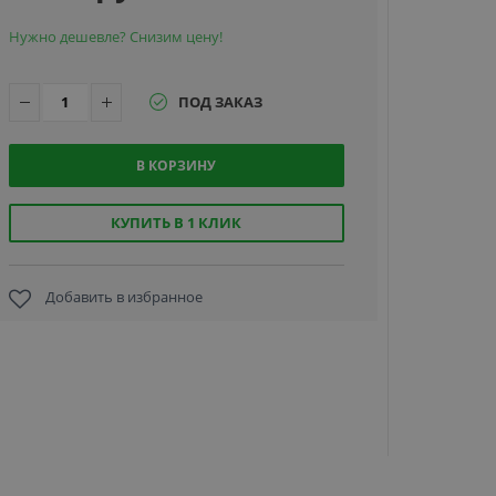
Нужно дешевле? Снизим цену!
ПОД ЗАКАЗ
В КОРЗИНУ
Hikvision
KABH632
настоль
КУПИТЬ В 1 КЛИК
кронштей
устано
монито
Добавить в избранное
2 990 
видеодомо
Hikvisi