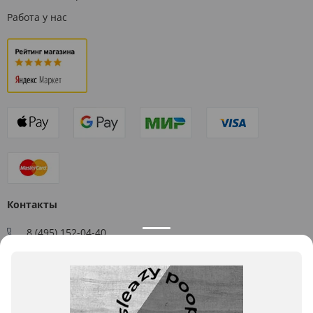
Работа у нас
Контакты
8 (495) 152-04-40
Заказать звонок
109544, г. Москва, ул. Большая Андроньевская, д. 17
Схема проезда