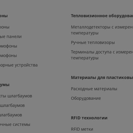
оны
Тепловизионное оборудова
офоны
Металлодетекторы с измере
температуры
ые панели
Ручные тепловизоры
омофоны
Терминалы доступа с измере
омофоны
температуры
орные устройства
Материалы для пластиковы
аумы
Расходные материалы
кты шлагбаумов
Оборудование
 шлагбаумов
шлагбаумов
RFID технологии
очные системы
RFID метки