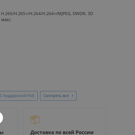
; H.265/H.265+/H.264/H.264+/MJPEG, DWDR; 3D
 макс.
С поддержкой PoE
Смотреть все
ры
Доставка по всей России