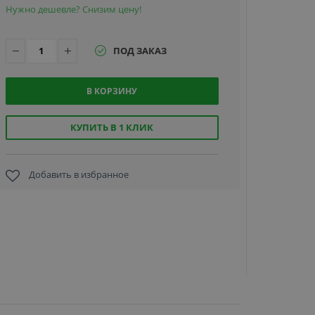
Нужно дешевле? Снизим цену!
ПОД ЗАКАЗ
В КОРЗИНУ
HiWatch
DS-I203(E)
(4mm)
КУПИТЬ В 1 КЛИК
2Мп
уличная
купольная
Добавить в избранное
8 190
IP-камера
руб.