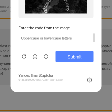
няем монтаж и тех.
На нашу продукцию действует
уживание оборудования
гарантия от 12 месяцев
-plast.ru/ (далее «сайт») сведения носят исключительно инфор
пывающей. Указанные на сайте цены, комплектации и техничес
ения пользователей сайта.
лучаев производители могут изменить параметры выпускаемой 
характеристиках и стоимости товаров необходимо связаться с
»!