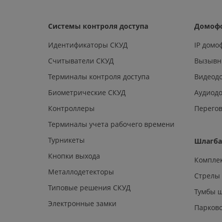
Системы контроля доступа
Домоф
Идентификаторы СКУД
IP дом
Считыватели СКУД
Вызывн
Терминалы контроля доступа
Видеод
Биометрические СКУД
Аудиод
Контроллеры
Перегов
Терминалы учета рабочего времени
Турникеты
Шлагб
Кнопки выхода
Компле
Металлодетекторы
Стрелы
Типовые решения СКУД
Тумбы 
Электронные замки
Парков