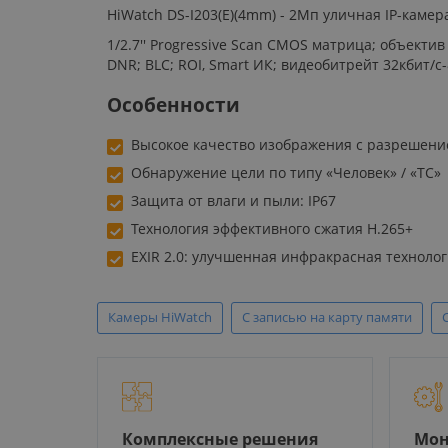
HiWatch DS-I203(E)(4mm) - 2Мп уличная IP-камер
1/2.7'' Progressive Scan CMOS матрица; объекти
DNR; BLC; ROI, Smart ИК; видеобитрейт 32кбит/с-8
Особенности
Высокое качество изображения с разрешени
Обнаружение цели по типу «Человек» / «ТС»
Защита от влаги и пыли: IP67
Технология эффективного сжатия H.265+
EXIR 2.0: улучшенная инфракрасная техноло
Камеры HiWatch
С записью на карту памяти
Комплексные решения
Мон