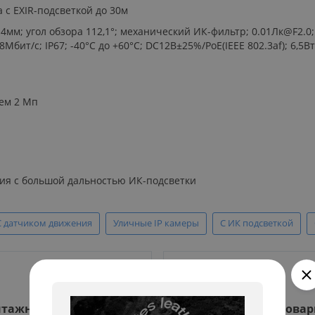
а с EXIR-подсветкой до 30м
в 4мм; угол обзора 112,1°; механический ИК-фильтр; 0.01Лк@F2.0
Мбит/с; IP67; -40°C до +60°C; DC12В±25%/PoE(IEEE 802.3af); 6,5Вт
ем 2 Мп
гия с большой дальностью ИК-подсветки
С датчиком движения
Уличные IP камеры
С ИК подсветкой
тажные работы
Гарантия на все това