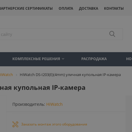
ПАРТНЕРСКИЕ СЕРТИФИКАТЫ
ОПЛАТА
ДОСТАВКА
КОНТАКТЫ
КОМПЛЕКСНЫЕ РЕШЕНИЯ
РАСПРОДАЖА
НО
HiWatch
HiWatch DS-I203(E)(4mm) уличная купольная IP-камера
чная купольная IP-камера
Производитель:
HiWatch
Заказать монтаж этого оборудования